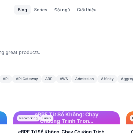
Blog
Series
Đội ngũ
Giới thiệu
ng great products.
API
API Gateway
ARP
AWS
Admission
Affinity
Aggreg
eBPF Từ Số Không: Chạy
Networking
Linux
Chương Trình Tron...
eBPF Từ Số Không: Chạy Chương Trình