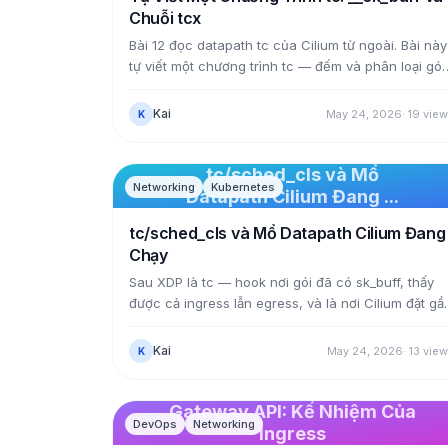
Chuỗi tcx
Bài 12 đọc datapath tc của Cilium từ ngoài. Bài này
tự viết một chương trình tc — đếm và phân loại gói
egress theo giao thức — để nắm __sk_buff từ trong
ra. Điểm khác cốt lõi với XDP: tc thấy sk_buff với
Kai
May 24, 2026
·
19
view
K
metadata đã điền sẵn (skb->protocol, skb->len),
không phải gói thô. Ta gắn nó bằng tcx trên một
interface thật, chạy ra số đếm đúng, rồi gặp một b
tc/sched_cls và Mổ
Networking
Kubernetes
học thật: cùng chương trình đó gắn sau Cilium trên
Datapath Cilium Đang ...
card mạng lại không chạy lần nào, vì cách chuỗi
tc/sched_cls và Mổ Datapath Cilium Đang
tcx kết thúc.
Chạy
Sau XDP là tc — hook nơi gói đã có sk_buff, thấy
được cả ingress lẫn egress, và là nơi Cilium đặt gầ
như toàn bộ datapath của nó. Bài này không viết t
mẫu cho có; nó mổ thẳng 74 chương trình
Kai
May 24, 2026
·
13
view
K
sched_cls đang chạy thật trên một node của cụm:
chúng gắn vào đâu (card mạng, từng pod), gọi
nhau qua tail call thế nào, và tra những BPF map
Gateway API: Kế Nhiệm Của
DevOps
Networking
nào để cân bằng tải một Service hay áp
Ingress