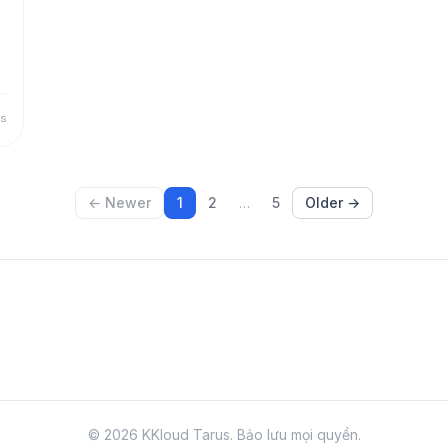
óa
tc của Cilium trên cùng interface ra sao.
s
o
← Newer
1
2
…
5
Older →
©
2026
KKloud Tarus.
Bảo lưu mọi quyền.