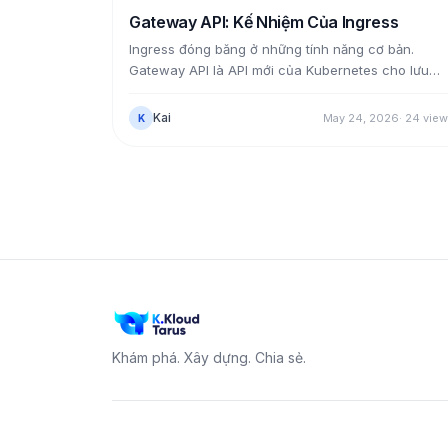
NetworkPolicy. Load balancing kube-proxy-less h
Gateway API: Kế Nhiệm Của Ingress
ra chỉ là một lần tra map.
Ingress đóng băng ở những tính năng cơ bản.
Gateway API là API mới của Kubernetes cho lưu
lượng vào, tách vai trò hạ tầng và ứng dụng thành
các object riêng, và làm được những thứ Ingress
Kai
May 24, 2026
·
24
view
K
không làm: chia lưu lượng theo trọng số, khớp the
header, định tuyến nhiều giao thức. Bài này bật
Gateway API trên Cilium, dựng một Gateway với
HTTPRoute định tuyến theo host/path, rồi chia
traffic 80/20 giữa hai phiên bản — test thật trên
cụm EC2.
Khám phá. Xây dựng. Chia sẻ.