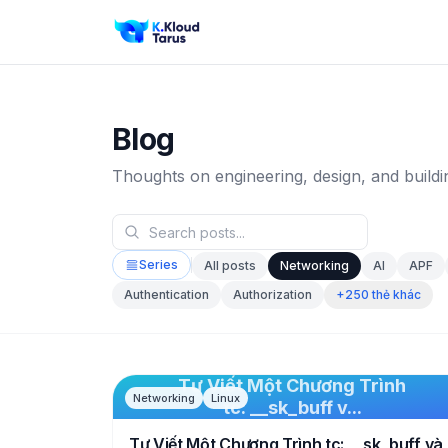
Blog
Thoughts on engineering, design, and buildi
Series
All posts
Networking
AI
APF
+250 thẻ khác
Authentication
Authorization
Tự Viết Một Chương Trình
Networking
Linux
tc: __sk_buff v...
Tự Viết Một Chương Trình tc: __sk_buff và