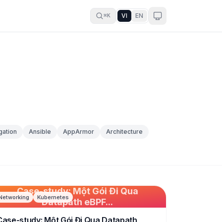
VI
EN
⌘K
ation
Ansible
AppArmor
Architecture
Case-study: Một Gói Đi Qua
Networking
Kubernetes
Datapath eBPF...
Case-study: Một Gói Đi Qua Datapath