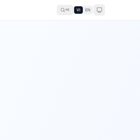
VI
EN
⌘K