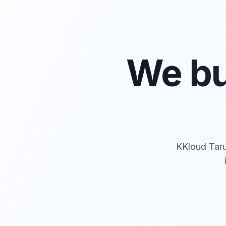
We bu
KKloud Taru