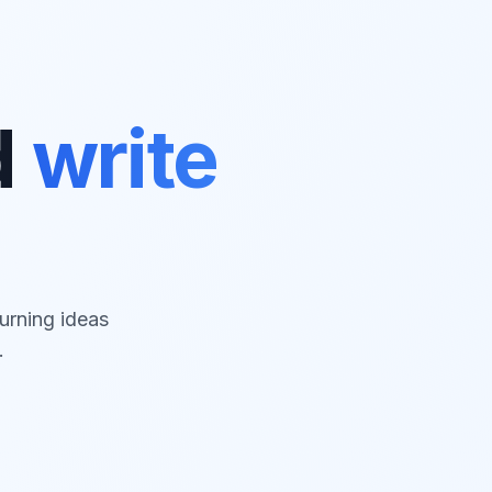
d
write
urning ideas
.