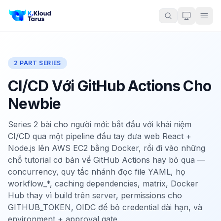
2 PART SERIES
CI/CD Với GitHub Actions Cho
Newbie
Series 2 bài cho người mới: bắt đầu với khái niệm
CI/CD qua một pipeline đầu tay đưa web React +
Node.js lên AWS EC2 bằng Docker, rồi đi vào những
chỗ tutorial cơ bản về GitHub Actions hay bỏ qua —
concurrency, quy tắc nhánh đọc file YAML, họ
workflow_*, caching dependencies, matrix, Docker
Hub thay vì build trên server, permissions cho
GITHUB_TOKEN, OIDC để bỏ credential dài hạn, và
environment + approval gate.