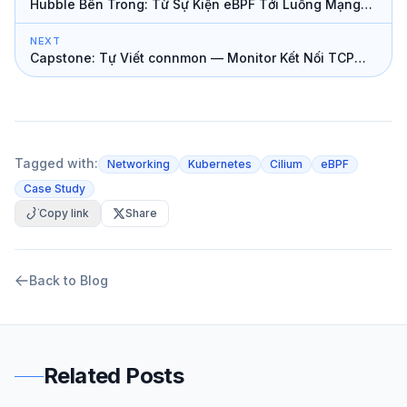
Hubble Bên Trong: Từ Sự Kiện eBPF Tới Luồng Mạng
Toàn Cụm
NEXT
Capstone: Tự Viết connmon — Monitor Kết Nối TCP
Toàn Node
Tagged with:
Networking
Kubernetes
Cilium
eBPF
Case Study
Copy link
Share
Back to Blog
Related Posts