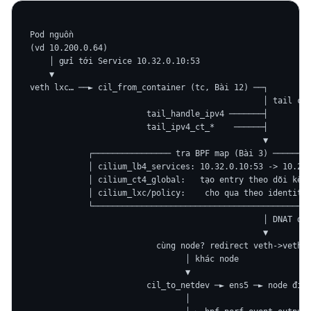
  Pod nguồn                                                 
  (vd 10.200.0.64)                                          
      │ gửi tới Service 10.32.0.10:53                       
      ▼                                                     
  veth lxc… ──► cil_from_container (tc, Bài 12) ──┐         
                                                  │ tail cal
                          tail_handle_ipv4 ───────┤         
                          tail_ipv4_ct_*    ──────┤         
                                                  ▼         
              ┌──────────────── tra BPF map (Bài 3) ────────
              │ cilium_lb4_services: 10.32.0.10:53 -> 10.200
              │ cilium_ct4_global:   tạo entry theo dõi kết 
              │ cilium_lxc/policy:    cho qua theo identity 
              └─────────────────────────────────────────────
                                                  │ DNAT đíc
                                                  ▼

                            cùng node? redirect veth->veth ─
                                  │ khác node

                                  ▼

                          cil_to_netdev ─► ens5 ─► node đích
                                  │
