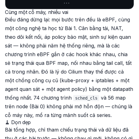
Cùng một cỗ máy, nhiều vai
Điều đáng dừng lại:
mọi bước trên đều là eBPF
, cùng
một công nghệ ta học từ Bài 1. Cân bằng tải, NAT,
theo dõi kết nối, áp policy bảo mật, sinh sự kiện quan
sát — không phải năm hệ thống riêng, mà là các
chương trình eBPF gắn ở các hook khác nhau, chia
sẻ trạng thái qua BPF map, nối nhau bằng tail call, tất
cả trong nhân. Đó là lý do Cilium thay thế được cả
một chồng công cụ cũ (kube-proxy + iptables + một
agent quan sát + một agent policy) bằng một datapath
thống nhất. 74 chương trình
và 56 map
sched_cls
trên node (Bài 0) không phải mớ hỗn độn — chúng là
cỗ máy này, mổ ra từng mảnh suốt cả series.
🧹 Dọn dẹp
Bài tổng hợp, chỉ tham chiếu trạng thái và dữ liệu đã
thu ở các bài trước — không chạy gì mới, không có gì