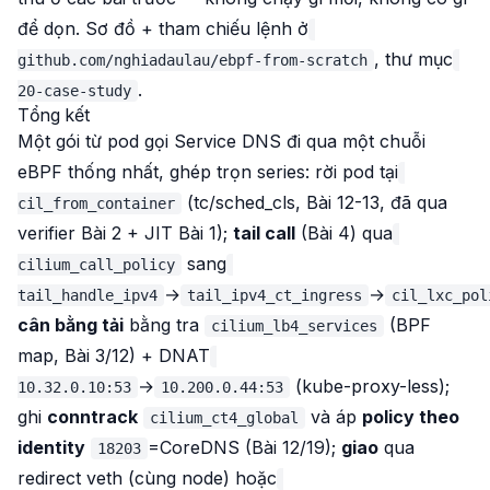
để dọn. Sơ đồ + tham chiếu lệnh ở
, thư mục
github.com/nghiadaulau/ebpf-from-scratch
.
20-case-study
Tổng kết
Một gói từ pod gọi Service DNS đi qua một chuỗi
eBPF thống nhất, ghép trọn series: rời pod tại
(tc/sched_cls, Bài 12-13, đã qua
cil_from_container
verifier Bài 2 + JIT Bài 1);
tail call
(Bài 4) qua
sang
cilium_call_policy
→
→
tail_handle_ipv4
tail_ipv4_ct_ingress
cil_lxc_pol
cân bằng tải
bằng tra
(BPF
cilium_lb4_services
map, Bài 3/12) + DNAT
→
(kube-proxy-less);
10.32.0.10:53
10.200.0.44:53
ghi
conntrack
và áp
policy theo
cilium_ct4_global
identity
=CoreDNS (Bài 12/19);
giao
qua
18203
redirect veth (cùng node) hoặc