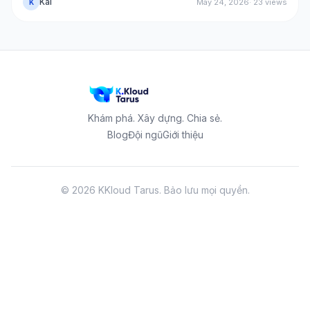
Kai
May 24, 2026
·
23
views
K
trình, và bpf_override_return ghi đè giá trị trả về syscall. Bài
này tự dựng đúng cơ chế đó: một tracepoint exec gọi
bpf_send_signal(SIGKILL) để giết một tiến trình ngay khi nó
chạy — binary cấm nhận exit 137, binary thường vẫn chạy.
Không cần LSM hay reboot.
Khám phá. Xây dựng. Chia sẻ.
Blog
Đội ngũ
Giới thiệu
©
2026
KKloud Tarus.
Bảo lưu mọi quyền.