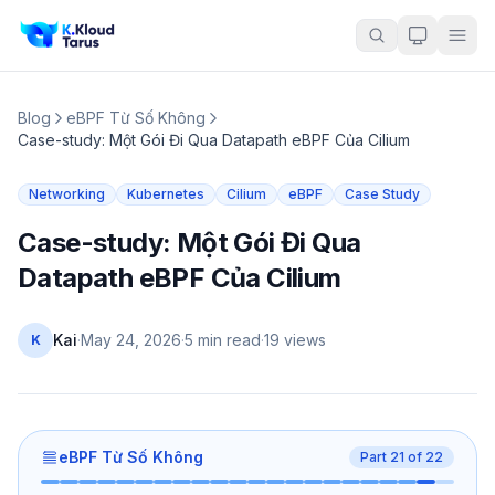
Blog
eBPF Từ Số Không
Case-study: Một Gói Đi Qua Datapath eBPF Của Cilium
Networking
Kubernetes
Cilium
eBPF
Case Study
Case-study: Một Gói Đi Qua
Datapath eBPF Của Cilium
Kai
·
May 24, 2026
·
5 min read
·
19
views
K
eBPF Từ Số Không
Part
21
of
22