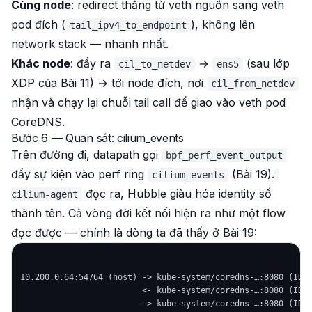
Cùng node
: redirect thẳng từ veth nguồn sang veth
pod đích (
), không lên
tail_ipv4_to_endpoint
network stack — nhanh nhất.
Khác node
: đẩy ra
→
(sau lớp
cil_to_netdev
ens5
XDP của Bài 11) → tới node đích, nơi
cil_from_netdev
nhận và chạy lại chuỗi tail call để giao vào veth pod
CoreDNS.
Bước 6 — Quan sát: cilium_events
Trên đường đi, datapath gọi
bpf_perf_event_output
đẩy sự kiện vào perf ring
(Bài 19).
cilium_events
đọc ra, Hubble giàu hóa identity số
cilium-agent
thành tên. Cả vòng đời kết nối hiện ra như một flow
đọc được — chính là dòng ta đã thấy ở Bài 19:
10.200.0.64:54764 (host) -> kube-system/coredns-…:8080 (ID:1
                         <- kube-system/coredns-…:8080 (ID:1
                         -> kube-system/coredns-…:8080 (ID:1