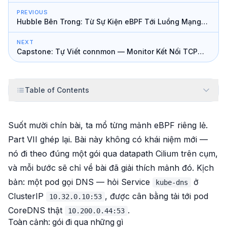
PREVIOUS
Hubble Bên Trong: Từ Sự Kiện eBPF Tới Luồng Mạng
Toàn Cụm
NEXT
Capstone: Tự Viết connmon — Monitor Kết Nối TCP
Toàn Node
Table of Contents
Suốt mười chín bài, ta mổ từng mảnh eBPF riêng lẻ.
Part VII ghép lại. Bài này không có khái niệm mới —
nó đi theo
đúng một gói
qua datapath Cilium trên cụm,
và mỗi bước sẽ chỉ về bài đã giải thích mảnh đó. Kịch
bản: một pod gọi DNS — hỏi Service
ở
kube-dns
ClusterIP
, được cân bằng tải tới pod
10.32.0.10:53
CoreDNS thật
.
10.200.0.44:53
Toàn cảnh: gói đi qua những gì