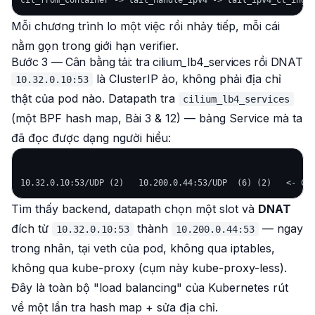
Mỗi chương trình lo một việc rồi nhảy tiếp, mỗi cái
nằm gọn trong giới hạn verifier.
Bước 3 — Cân bằng tải: tra cilium_lb4_services rồi DNAT
là ClusterIP ảo, không phải địa chỉ
10.32.0.10:53
thật của pod nào. Datapath tra
cilium_lb4_services
(một BPF hash map, Bài 3 & 12) — bảng Service mà ta
đã đọc được dạng người hiểu:
Tìm thấy backend, datapath chọn một slot và
DNAT
đích từ
thành
— ngay
10.32.0.10:53
10.200.0.44:53
trong nhân, tại veth của pod,
không
qua iptables,
không
qua kube-proxy (cụm này kube-proxy-less).
Đây là toàn bộ "load balancing" của Kubernetes rút
về một lần tra hash map + sửa địa chỉ.