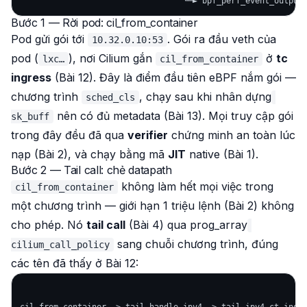
Bước 1 — Rời pod: cil_from_container
Pod gửi gói tới
. Gói ra đầu veth của
10.32.0.10:53
pod (
), nơi Cilium gắn
ở
tc
lxc…
cil_from_container
ingress
(Bài 12). Đây là điểm đầu tiên eBPF nắm gói —
chương trình
, chạy
sau
khi nhân dựng
sched_cls
nên có đủ metadata (Bài 13). Mọi truy cập gói
sk_buff
trong đây đều đã qua
verifier
chứng minh an toàn lúc
nạp (Bài 2), và chạy bằng mã
JIT
native (Bài 1).
Bước 2 — Tail call: chẻ datapath
không làm hết mọi việc trong
cil_from_container
một chương trình — giới hạn 1 triệu lệnh (Bài 2) không
cho phép. Nó
tail call
(Bài 4) qua prog_array
sang chuỗi chương trình, đúng
cilium_call_policy
các tên đã thấy ở Bài 12: