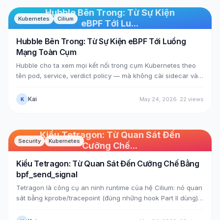
Hubble Bên Trong: Từ Sự Kiện
Kubernetes
Cilium
eBPF Tới Lu...
Hubble Bên Trong: Từ Sự Kiện eBPF Tới Luồng
Mạng Toàn Cụm
Hubble cho ta xem mọi kết nối trong cụm Kubernetes theo
tên pod, service, verdict policy — mà không cài sidecar vào
pod nào. Bài này mổ cơ chế: datapath eBPF của Cilium (74
chương trình sched_cls ở Bài 12) gọi bpf_perf_event_output
Kai
May 24, 2026
·
22
views
K
đẩy sự kiện vào một perf ring buffer tên cilium_events;
cilium-agent đọc ra (cilium monitor cho thấy sự kiện thô với
identity dạng số); rồi Hubble giàu hóa — biến identity 18203
Kiểu Tetragon: Từ Quan Sát Đến
thành kube-system/coredns — bằng cách tra kho identity-
Security
Kubernetes
Cưỡng Chế...
nhãn. Ta xem cả ba tầng chạy thật.
Kiểu Tetragon: Từ Quan Sát Đến Cưỡng Chế Bằng
bpf_send_signal
Tetragon là công cụ an ninh runtime của hệ Cilium: nó quan
sát bằng kprobe/tracepoint (đúng những hook Part II dùng)
rồi cưỡng chế ngay trong nhân. Cơ chế cưỡng chế thật của
nó là hai helper — bpf_send_signal gửi SIGKILL giết tiến