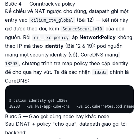
Bước 4 — Conntrack và policy
Để chiều về NAT ngược cho đúng, datapath ghi một
entry vào
(Bài 12) — kết nối này
cilium_ct4_global
giờ được theo dõi, kèm
của pod
SourceSecurityID
nguồn. Rồi
áp
NetworkPolicy
không
cil_lxc_policy
theo IP mà theo
identity
(Bài 12 & 19): pod nguồn
mang một security identity (số), CoreDNS mang
; chương trình tra map policy theo cặp identity
18203
để cho qua hay vứt. Ta đã xác nhận
chính là
18203
CoreDNS:
$ cilium identity get 18203

Bước 5 — Giao gói: cùng node hay khác node
Sau DNAT + policy "cho qua", datapath giao gói tới
backend: