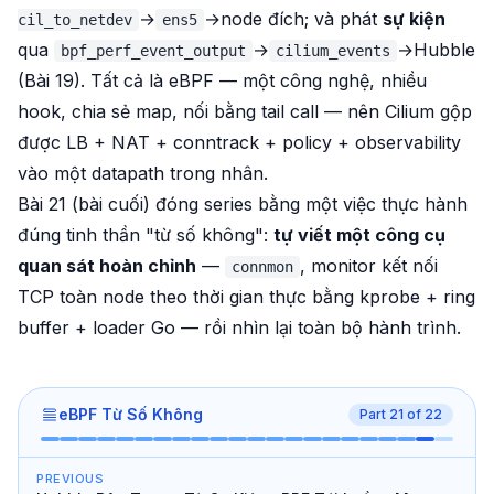
→
→node đích; và phát
sự kiện
cil_to_netdev
ens5
qua
→
→Hubble
bpf_perf_event_output
cilium_events
(Bài 19). Tất cả là eBPF — một công nghệ, nhiều
hook, chia sẻ map, nối bằng tail call — nên Cilium gộp
được LB + NAT + conntrack + policy + observability
vào một datapath trong nhân.
Bài 21 (bài cuối) đóng series bằng một việc thực hành
đúng tinh thần "từ số không":
tự viết một công cụ
quan sát hoàn chỉnh
—
, monitor kết nối
connmon
TCP toàn node theo thời gian thực bằng kprobe + ring
buffer + loader Go — rồi nhìn lại toàn bộ hành trình.
eBPF Từ Số Không
Part
21
of
22
PREVIOUS