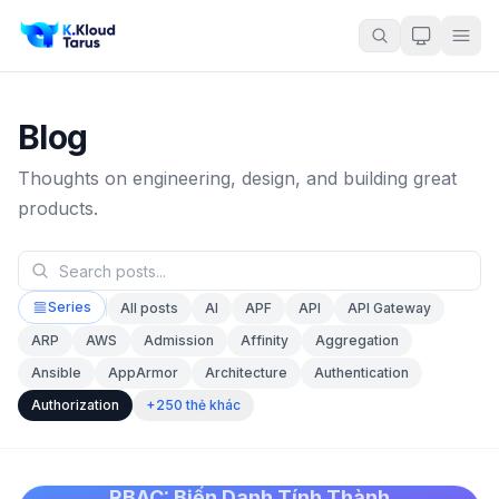
Blog
Thoughts on engineering, design, and building great
products.
Series
All posts
AI
APF
API
API Gateway
ARP
AWS
Admission
Affinity
Aggregation
Ansible
AppArmor
Architecture
Authentication
+250 thẻ khác
Authorization
RBAC: Biến Danh Tính Thành