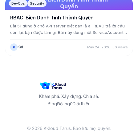
DevOps
Security
Quyền
RBAC: Biến Danh Tính Thành Quyền
Bài 51 dừng ở chỗ API server biết bạn là ai. RBAC trả lời câu
còn lại: bạn được làm gì. Bài này dựng một ServiceAccount
chỉ đọc được pod trong một namespace, kiểm chứng bằng
kubectl auth can-i lẫn token thật — thấy nó list pod được
Kai
May 24, 2026
·
36
views
K
nhưng đọc secret hay tạo pod thì bị 403. Rồi xem cách một
RoleBinding trỏ vào ClusterRole có sẵn để cấp quyền gói
gọn trong một namespace, và vì sao ClusterRole view cố
tình không cho đọc secret.
Khám phá. Xây dựng. Chia sẻ.
Blog
Đội ngũ
Giới thiệu
©
2026
KKloud Tarus.
Bảo lưu mọi quyền.