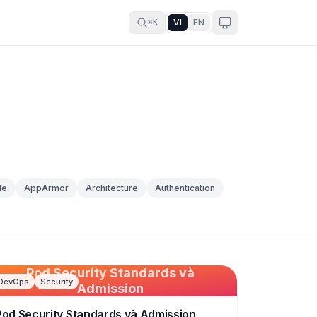
VI
EN
⌘K
le
AppArmor
Architecture
Authentication
Pod Security Standards và
DevOps
Security
Admission
Pod Security Standards và Admission