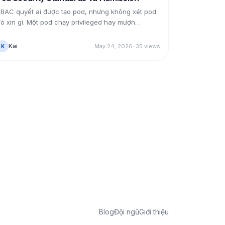
BAC quyết ai được tạo pod, nhưng không xét pod
ó xin gì. Một pod chạy privileged hay mượn
ostNetwork là cửa thoát ra node. Pod Security
dmission chặn ngay từ lúc tạo: gắn một nhãn lên
Kai
May 24, 2026
·
35
views
K
amespace, API server đo pod theo ba mức
rivileged/baseline/restricted và từ chối pod vi
hạm. Bài này bật restricted lên một namespace,
em pod thường bị đá ra với danh sách lỗi, viết một
od tuân thủ cho chạy được, rồi thử chế độ warn
hỉ cảnh báo.
Blog
Đội ngũ
Giới thiệu