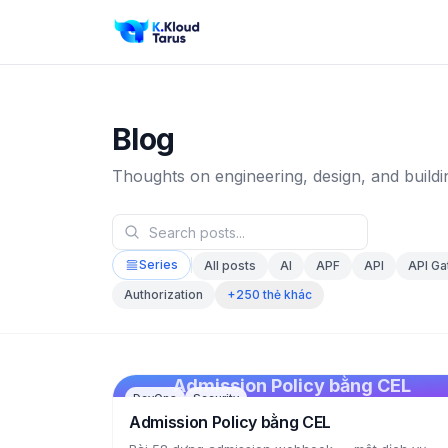
Blog
Thoughts on engineering, design, and buildi
Series
All posts
AI
APF
API
API G
+250 thẻ khác
Authorization
Admission Policy bằng CEL
DevOps
Security
Admission Policy bằng CEL