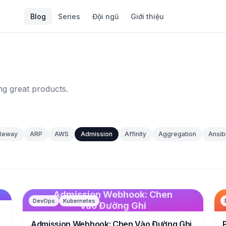
Blog
Series
Đội ngũ
Giới thiệu
ng great products.
ateway
ARP
AWS
Admission
Affinity
Aggregation
Ansib
Admission Webhook: Chen
DevOps
Kubernetes
Vào Đường Ghi
Admission Webhook: Chen Vào Đường Ghi