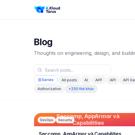
Blog
Thoughts on engineering, design, and buildi
Series
All posts
AI
APF
API
API G
+250 thẻ khác
Authorization
Seccomp, AppArmor và
DevOps
Security
Capabilities
Seccomp, AppArmor và Capabilities