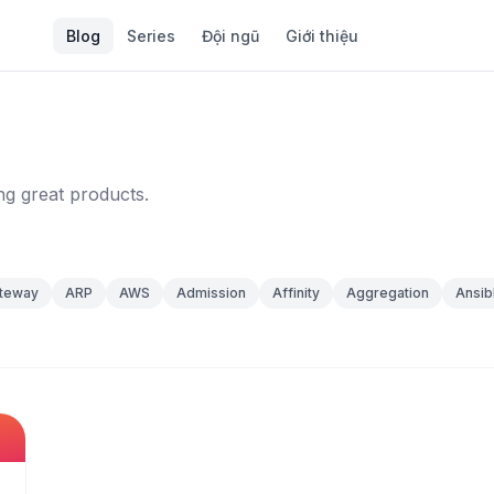
Blog
Series
Đội ngũ
Giới thiệu
ng great products.
ateway
ARP
AWS
Admission
Affinity
Aggregation
Ansib