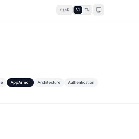
VI
EN
⌘K
le
AppArmor
Architecture
Authentication