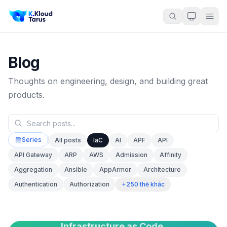
Blog
Thoughts on engineering, design, and building great
products.
Series
All posts
IaC
AI
APF
API
API Gateway
ARP
AWS
Admission
Affinity
Aggregation
Ansible
AppArmor
Architecture
+250 thẻ khác
Authentication
Authorization
Infrastructure as Code,