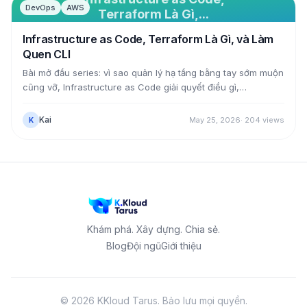
DevOps
AWS
Terraform Là Gì,...
Infrastructure as Code, Terraform Là Gì, và Làm
Quen CLI
Bài mở đầu series: vì sao quản lý hạ tầng bằng tay sớm muộn
cũng vỡ, Infrastructure as Code giải quyết điều gì,
Terraform đứng ở đâu trong bức tranh đó. Mổ kiến trúc core
và provider, cài Terraform 1.15, và đi một vòng các lệnh CLI
Kai
May 25, 2026
·
204
views
K
chính.
Khám phá. Xây dựng. Chia sẻ.
Blog
Đội ngũ
Giới thiệu
©
2026
KKloud Tarus.
Bảo lưu mọi quyền.