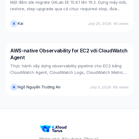
Một đêm dài migrate GitLab EE 15.6.1 lên 19.2. Dựng máy mới,
restore, step-upgrade qua cả chục required-stop, đưa
GitLab từ public (Cloudflare + ELB) về private (NLB +
PrivateLink + Transit Gateway), rồi cutover bằng split-
Kai
July 25, 2026
·
45
views
K
horizon DNS, tất cả mà không đụng máy cũ. Kèm các case
bug thật lúc upgrade, mẹo tăng tốc upgrade, và bảy lỗi hậu
cutover cùng cách xử.
AWS-native Observability for EC2 với CloudWatch
DevOps
AWS
Agent
Thực hành xây dựng observability pipeline cho EC2 bằng
CloudWatch Agent, CloudWatch Logs, CloudWatch Metrics,
Alarm, SNS Email và Dashboard qua hai case thực tế: cài
agent trên EC2 đã có sẵn và bootstrap agent ngay khi
Ngô Nguyễn Trường An
July 5, 2026
·
88
views
N
launch EC2 mới.