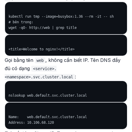
kubectl run tmp --image=busybox:1.36 --rm -it -- sh

# bên trong:

Gọi bằng
tên
, không cần biết IP. Tên DNS đầy
web
đủ có dạng
<service>.
:
<namespace>.svc.cluster.local
Name:    web.default.svc.cluster.local
