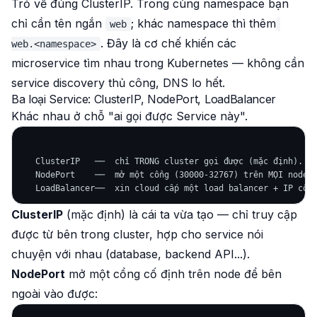
Trỏ về đúng ClusterIP. Trong cùng namespace bạn
chỉ cần tên ngắn
; khác namespace thì thêm
web
. Đây là cơ chế khiến các
web.<namespace>
microservice tìm nhau trong Kubernetes — không cần
service discovery thủ công, DNS lo hết.
Ba loại Service: ClusterIP, NodePort, LoadBalancer
Khác nhau ở chỗ "ai gọi được Service này".
   ClusterIP   ──  chỉ TRONG cluster gọi được (mặc định). Ch
   NodePort    ──  mở một cổng (30000-32767) trên MỌI node →
ClusterIP
(mặc định) là cái ta vừa tạo — chỉ truy cập
được từ bên trong cluster, hợp cho service nói
chuyện với nhau (database, backend API...).
NodePort
mở một cổng cố định trên node để bên
ngoài vào được: