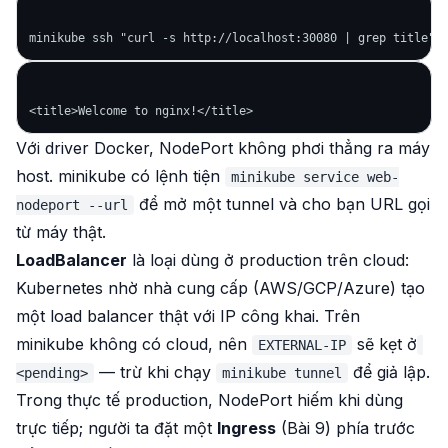
Với driver Docker, NodePort không phơi thẳng ra máy
host. minikube có lệnh tiện
minikube service web-
để mở một tunnel và cho bạn URL gọi
nodeport --url
từ máy thật.
LoadBalancer
là loại dùng ở production trên cloud:
Kubernetes nhờ nhà cung cấp (AWS/GCP/Azure) tạo
một load balancer thật với IP công khai. Trên
minikube không có cloud, nên
sẽ kẹt ở
EXTERNAL-IP
— trừ khi chạy
để giả lập.
<pending>
minikube tunnel
Trong thực tế production, NodePort hiếm khi dùng
trực tiếp; người ta đặt một
Ingress
(Bài 9) phía trước