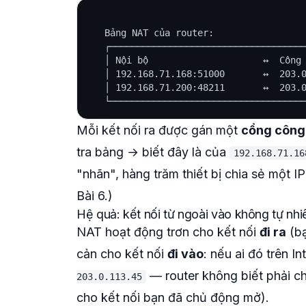
   Bảng NAT của router:

   ┌────────────────────────────────────
   │ Nội bộ                     ↔  Công 
   │ 192.168.71.168:51000       ↔  203.0
   │ 192.168.71.200:48211       ↔  203.0
Mỗi kết nối ra được gán một
cổng công
tra bảng → biết đây là của
192.168.71.16
"nhãn", hàng trăm thiết bị chia sẻ một I
Bài 6.)
Hệ quả: kết nối từ ngoài vào không tự nhi
NAT hoạt động trơn cho kết nối
đi ra
(bạ
cản cho kết nối
đi vào
: nếu ai đó trên I
— router không biết phải ch
203.0.113.45
cho kết nối bạn đã chủ động mở).