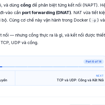
nó, và dùng
cổng
để phân biệt từng kết nối (NAPT). H
i đi-vào cần
port forwarding (DNAT)
. NAT vừa tiết ki
i bộ. Cùng cơ chế này vận hành trong Docker (
) và
-p
nối — nhưng cổng thực ra là gì, và kết nối được thiết
n: TCP, UDP và cổng.
Part
6
of
14
NEXT
Tuyến
TCP và UDP: Cổng và Kết Nối