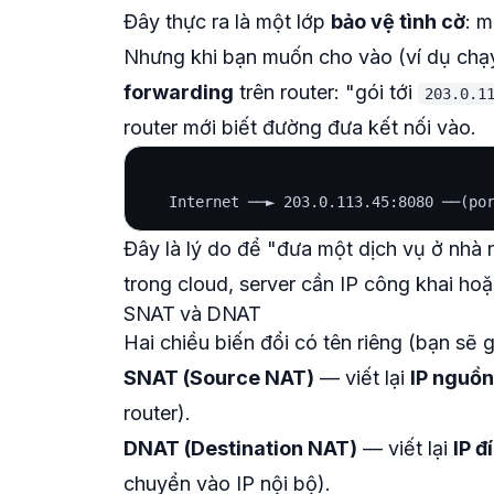
Đây thực ra là một lớp
bảo vệ tình cờ
: m
Nhưng khi bạn
muốn
cho vào (ví dụ chạy
forwarding
trên router: "gói tới
203.0.1
router mới biết đường đưa kết nối vào.
Đây là lý do để "đưa một dịch vụ ở nhà r
trong cloud, server cần IP công khai hoặ
SNAT và DNAT
Hai chiều biến đổi có tên riêng (bạn sẽ g
SNAT (Source NAT)
— viết lại
IP nguồn
router).
DNAT (Destination NAT)
— viết lại
IP đ
chuyển vào IP nội bộ).