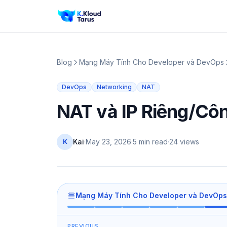
Blog
Mạng Máy Tính Cho Developer và DevOps
DevOps
Networking
NAT
NAT và IP Riêng/Cô
Kai
·
May 23, 2026
·
5 min read
·
24
views
K
Mạng Máy Tính Cho Developer và DevOps
PREVIOUS