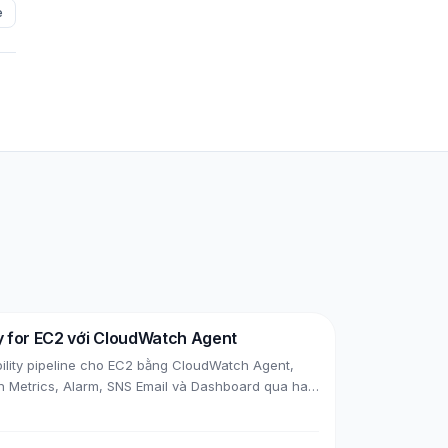
e
y for EC2 với CloudWatch Agent
lity pipeline cho EC2 bằng CloudWatch Agent,
Metrics, Alarm, SNS Email và Dashboard qua hai
EC2 đã có sẵn và bootstrap agent ngay khi launch