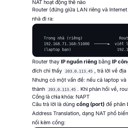
NAT hoạt động thế nào
Router (đứng giữa LAN riêng và Internet c
nhà đi ra:
   Trong nhà (riêng)                Rout
   192.168.71.168:51000  ──────►  viết l
Router thay
IP nguồn riêng
bằng
IP côn
đích chỉ thấy
, trả lời về địa
203.0.113.45
Nhưng có một vấn đề: nếu cả laptop
và
thành
. Khi phản hồi về, rou
203.0.113.45
Cổng là chìa khóa: NAPT
Câu trả lời là dùng
cổng (port)
để phân b
Address Translation, dạng NAT phổ biến
nối kèm cổng: