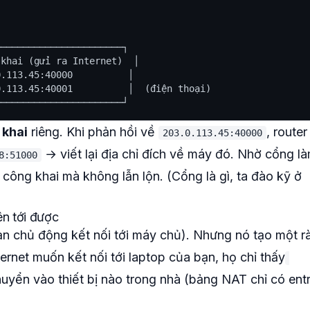
──────────────────────┐

khai (gửi ra Internet)  │

.113.45:40000          │

.113.45:40001          │  (điện thoại)

 khai
riêng. Khi phản hồi về
, router
203.0.113.45:40000
→ viết lại địa chỉ đích về máy đó. Nhờ cổng l
8:51000
P công khai mà không lẫn lộn. (Cổng là gì, ta đào kỹ ở
ên tới được
n chủ động kết nối tới máy chủ). Nhưng nó tạo một r
nternet muốn kết nối tới laptop của bạn, họ chỉ thấy
uyển vào thiết bị nào trong nhà (bảng NAT chỉ có ent