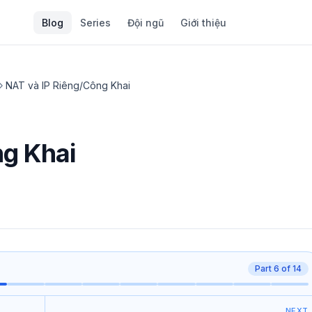
Blog
Series
Đội ngũ
Giới thiệu
NAT và IP Riêng/Công Khai
ng Khai
Part
6
of
14
NEXT