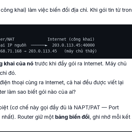
ông khai) làm việc biến đổi địa chỉ. Khi gói tin từ tro
er/NAT              Internet (công khai)

ại IP nguồn  ──────►  203.0.113.45:40000

g khai của nó
trước khi đẩy gói ra Internet. Máy chủ
 chỉ đó.
điện thoại cùng ra Internet, cả hai đều được viết lại
ter làm sao biết gói nào của ai?
iệt (cơ chế này gọi đầy đủ là NAPT/PAT — Port
 nhất). Router giữ một
bảng biến đổi
, ghi nhớ mỗi kết