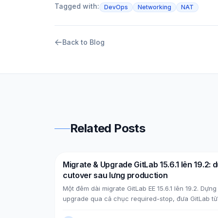
Tagged with:
DevOps
Networking
NAT
Back to Blog
Related Posts
Migrate & Upgrade GitLab 15.6.1 lên 19.2: d
DevOps
AWS
cutover sau lưng production
Một đêm dài migrate GitLab EE 15.6.1 lên 19.2. Dựng
upgrade qua cả chục required-stop, đưa GitLab từ 
private (NLB + PrivateLink + Transit Gateway), rồi 