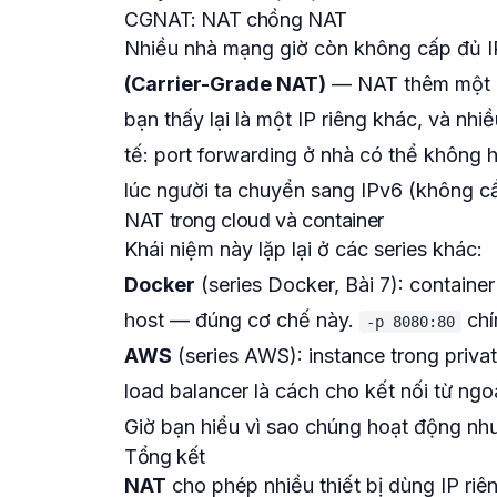
CGNAT: NAT chồng NAT
Nhiều nhà mạng giờ còn không cấp đủ I
(Carrier-Grade NAT)
— NAT thêm một lớ
bạn thấy lại là một IP riêng khác, và nhi
tế: port forwarding ở nhà có thể không 
lúc người ta chuyển sang IPv6 (không c
NAT trong cloud và container
Khái niệm này lặp lại ở các series khác:
Docker
(series Docker, Bài 7): containe
host — đúng cơ chế này.
chí
-p 8080:80
AWS
(series AWS): instance trong priva
load balancer là cách cho kết nối từ ngo
Giờ bạn hiểu vì sao chúng hoạt động như
Tổng kết
NAT
cho phép nhiều thiết bị dùng IP riên