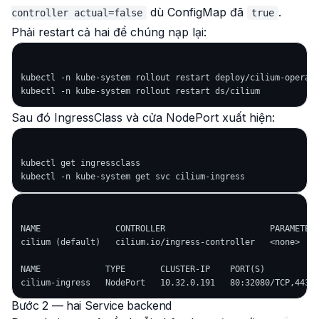
dù ConfigMap đã
.
controller actual=false
true
Phải restart cả hai để chúng nạp lại:
kubectl -n kube-system rollout restart deploy/cilium-operato
Sau đó IngressClass và cửa NodePort xuất hiện:
kubectl get ingressclass

NAME               CONTROLLER                     PARAMETERS
cilium (default)   cilium.io/ingress-controller   <none>    
NAME             TYPE       CLUSTER-IP    PORT(S)           
Bước 2 — hai Service backend