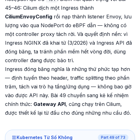
45–46: Cilium
dịch
một Ingress thành
CiliumEnvoyConfig
rồi nạp thành listener Envoy, lưu
lượng vào qua NodePort do eBPF dẫn — không có
một controller proxy tách rời. Và quyết định nền: vì
Ingress NGINX đã khai tử (3/2026) và Ingress API đã
đóng băng, ta tránh phần mềm hết vòng đời, dùng
controller đang được bảo trì.
Ingress đóng băng nghĩa là những thứ phức tạp hơn
— định tuyến theo header, traffic splitting theo phần
trăm, tách vai trò hạ tầng/ứng dụng — không bao giờ
vào được API này. Bài 49 chuyển sang kẻ kế nhiệm
chính thức:
Gateway API
, cũng chạy trên Cilium,
được thiết kế lại từ đầu cho đúng những nhu cầu đó.
Kubernetes Từ Số Không
Part
49
of
73