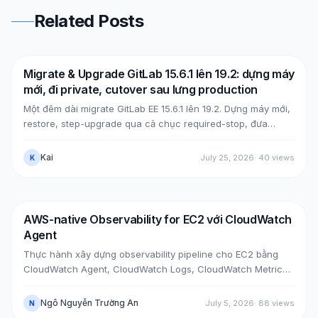
Related Posts
Migrate & Upgrade GitLab 15.6.1 lên 19.2: dựng máy
DevOps
AWS
mới, đi private, cutover sau lưng production
Một đêm dài migrate GitLab EE 15.6.1 lên 19.2. Dựng máy mới,
restore, step-upgrade qua cả chục required-stop, đưa
GitLab từ public (Cloudflare + ELB) về private (NLB +
PrivateLink + Transit Gateway), rồi cutover bằng split-
Kai
July 25, 2026
·
40
views
K
horizon DNS, tất cả mà không đụng máy cũ. Kèm các case
bug thật lúc upgrade, mẹo tăng tốc upgrade, và bảy lỗi hậu
cutover cùng cách xử.
AWS-native Observability for EC2 với CloudWatch
DevOps
AWS
Agent
Thực hành xây dựng observability pipeline cho EC2 bằng
CloudWatch Agent, CloudWatch Logs, CloudWatch Metrics,
Alarm, SNS Email và Dashboard qua hai case thực tế: cài
agent trên EC2 đã có sẵn và bootstrap agent ngay khi
Ngô Nguyễn Trường An
July 5, 2026
·
88
views
N
launch EC2 mới.