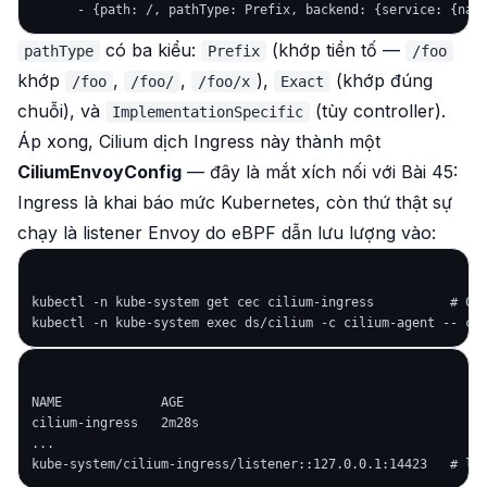
có ba kiểu:
(khớp tiền tố —
pathType
Prefix
/foo
khớp
,
,
),
(khớp đúng
/foo
/foo/
/foo/x
Exact
chuỗi), và
(tùy controller).
ImplementationSpecific
Áp xong, Cilium
dịch
Ingress này thành một
CiliumEnvoyConfig
— đây là mắt xích nối với Bài 45:
Ingress là khai báo mức Kubernetes, còn thứ thật sự
chạy là listener Envoy do eBPF dẫn lưu lượng vào:
kubectl -n kube-system get cec cilium-ingress          # Cil
NAME             AGE

cilium-ingress   2m28s

...
