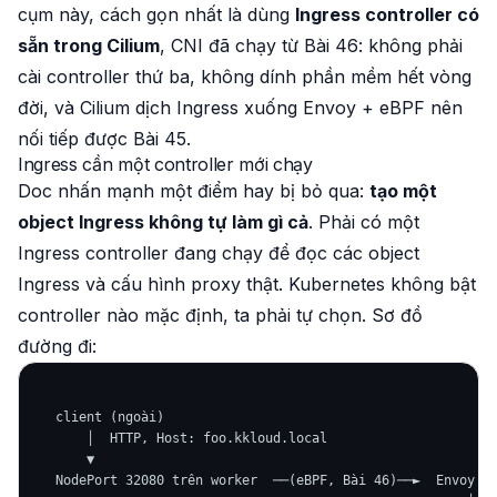
cụm này, cách gọn nhất là dùng
Ingress controller có
sẵn trong Cilium
, CNI đã chạy từ Bài 46: không phải
cài controller thứ ba, không dính phần mềm hết vòng
đời, và Cilium dịch Ingress xuống Envoy + eBPF nên
nối tiếp được Bài 45.
Ingress cần một controller mới chạy
Doc nhấn mạnh một điểm hay bị bỏ qua:
tạo một
object Ingress không tự làm gì cả
. Phải có một
Ingress controller
đang chạy để đọc các object
Ingress và cấu hình proxy thật. Kubernetes không bật
controller nào mặc định, ta phải tự chọn. Sơ đồ
đường đi:
   client (ngoài)

       │  HTTP, Host: foo.kkloud.local

       ▼

   NodePort 32080 trên worker  ──(eBPF, Bài 46)──►  Envoy (c