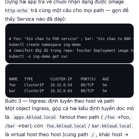
Dựng hai app trả về chuỗi nhận dạng được (image
trả cùng một câu cho mọi path — gọn để
http-echo
thấy
Service nào
đã đáp):
# foo: "Xin chao tu FOO service" ; bar: "Xin chao tu BAR ser
kubectl create namespace ing-demo

# (manifest đầy đủ trong repo: foo/bar Deployment image hash
NAME   TYPE        CLUSTER-IP    PORT(S)   AGE

foo    ClusterIP   10.32.0.54    80/TCP    5m

Bước 3 — Ingress: định tuyến theo host và path
Một object Ingress, gộp cả hai kiểu định tuyến doc mô
tả.
fanout theo path
(
→foo,
apps.kkloud.local
/foo
→bar); còn
/
/bar
foo.kkloud.local
bar.kkloud.local
là
virtual host theo host
(cùng path
, khác host →
/