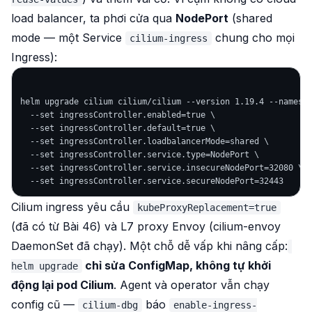
load balancer, ta phơi cửa qua
NodePort
(shared
mode — một Service
chung cho mọi
cilium-ingress
Ingress):
helm upgrade cilium cilium/cilium --version 1.19.4 --namespa
  --set ingressController.enabled=true \

  --set ingressController.default=true \

  --set ingressController.loadbalancerMode=shared \

  --set ingressController.service.type=NodePort \

  --set ingressController.service.insecureNodePort=32080 \

Cilium ingress yêu cầu
kubeProxyReplacement=true
(đã có từ Bài 46) và L7 proxy Envoy (cilium-envoy
DaemonSet đã chạy). Một chỗ dễ vấp khi nâng cấp:
chỉ sửa ConfigMap, không tự khởi
helm upgrade
động lại pod Cilium
. Agent và operator vẫn chạy
config cũ —
báo
cilium-dbg
enable-ingress-