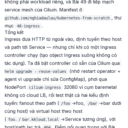
không phải workload riêng, và Bài 49 đi tiếp mạch
service mesh của Cilium. Manifest ở
, thư
github.com/nghiadaulau/kubernetes-from-scratch
mục
.
48-ingress
Tổng kết
Ingress đưa HTTP từ ngoài vào, định tuyến theo host
và path tới Service — nhưng
chỉ khi
có một Ingress
controller chạy (tạo object Ingress suông không có
tác dụng). Ta đã bật controller có sẵn của Cilium qua
(nhớ restart operator +
helm upgrade --reuse-values
agent vì upgrade chỉ sửa ConfigMap), phơi qua
NodePort
32080 vì cụm baremetal
cilium-ingress
không có cloud LB, rồi test thật cả hai kiểu định
tuyến: fanout theo path (
→foo,
→bar dưới
/foo
/bar
cùng host) và virtual host theo host
(
/
→Service tương ứng), với
foo.
bar.kkloud.local
host/path lạc trả
. Điểm nối quan trọng với Bài
404