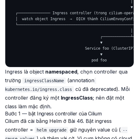
                                                        │  đ
                                                        ▼

   ┌─────────────── Ingress controller (trong cilium-operato
   │  watch object Ingress  →  DỊCH thành CiliumEnvoyConfig 
   └────────────────────────────────────────────────────────
                                                        │  h
                                          ┌─────────────┴───
                                          ▼                 
                                   Service foo (ClusterIP)  
                                          ▼                 
Ingress là object
namespaced
, chọn controller qua
trường
(annotation
ingressClassName
cũ đã deprecated). Mỗi
kubernetes.io/ingress.class
controller đăng ký một
IngressClass
; nên đặt một
class làm mặc định.
Bước 1 — bật Ingress controller của Cilium
Cilium đã cài bằng Helm ở Bài 46. Bật ingress
controller =
giữ nguyên value cũ (
helm upgrade
--
) và thêm vài cờ. Vì cụm không có cloud
reuse-values