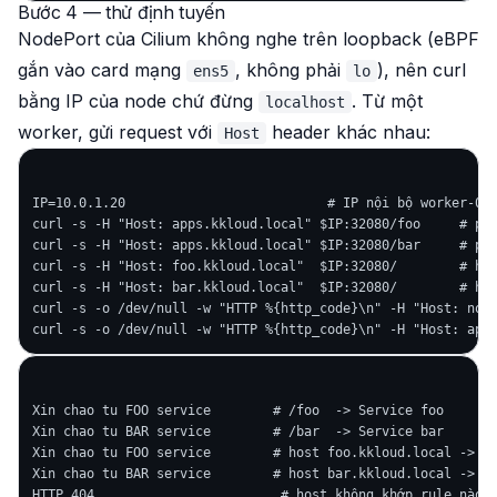
Bước 4 — thử định tuyến
NodePort của Cilium
không
nghe trên loopback (eBPF
gắn vào card mạng
, không phải
), nên curl
ens5
lo
bằng IP của node chứ đừng
. Từ một
localhost
worker, gửi request với
header khác nhau:
Host
IP=10.0.1.20                          # IP nội bộ worker-0

curl -s -H "Host: apps.kkloud.local" $IP:32080/foo     # pat
curl -s -H "Host: apps.kkloud.local" $IP:32080/bar     # pat
curl -s -H "Host: foo.kkloud.local"  $IP:32080/        # hos
curl -s -H "Host: bar.kkloud.local"  $IP:32080/        # hos
curl -s -o /dev/null -w "HTTP %{http_code}\n" -H "Host: nope
Xin chao tu FOO service        # /foo  -> Service foo

Xin chao tu BAR service        # /bar  -> Service bar

Xin chao tu FOO service        # host foo.kkloud.local -> fo
Xin chao tu BAR service        # host bar.kkloud.local -> ba
HTTP 404                        # host không khớp rule nào
