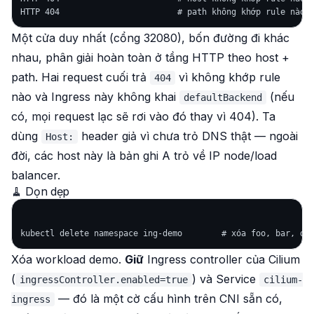
Một cửa duy nhất (cổng 32080), bốn đường đi khác
nhau, phân giải hoàn toàn ở tầng HTTP theo host +
path. Hai request cuối trả
vì không khớp rule
404
nào và Ingress này không khai
(nếu
defaultBackend
có, mọi request lạc sẽ rơi vào đó thay vì 404). Ta
dùng
header giả vì chưa trỏ DNS thật — ngoài
Host:
đời, các host này là bản ghi A trỏ về IP node/load
balancer.
🧹 Dọn dẹp
Xóa workload demo.
Giữ
Ingress controller của Cilium
(
) và Service
ingressController.enabled=true
cilium-
— đó là một cờ cấu hình trên CNI sẵn có,
ingress