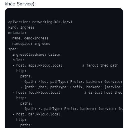
khác Service):
apiVersion: networking.k8s.io/v1

kind: Ingress

metadata:

  name: demo-ingress

  namespace: ing-demo

spec:

  ingressClassName: cilium

  rules:

  - host: apps.kkloud.local          # fanout theo path

    http:

      paths:

      - {path: /foo, pathType: Prefix, backend: {service: {n
      - {path: /bar, pathType: Prefix, backend: {service: {n
  - host: foo.kkloud.local            # virtual host theo ho
    http:

      paths:

      - {path: /, pathType: Prefix, backend: {service: {name
  - host: bar.kkloud.local

    http:

      paths:
