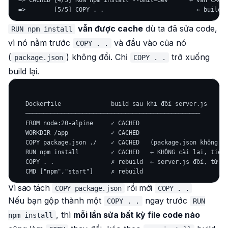
 => CACHED [4/5] RUN npm install --omit=dev      ← vẫn CACHE
vẫn được cache
dù ta đã sửa code,
RUN npm install
vì nó nằm
trước
và đầu vào của nó
COPY . .
(
) không đổi. Chỉ
trở xuống
package.json
COPY . .
build lại.
   Dockerfile              build sau khi đổi server.js

   ─────────────────────────────────────────────────

   FROM node:20-alpine     ✓ CACHED

   WORKDIR /app            ✓ CACHED

   COPY package.json ./    ✓ CACHED   (package.json không đổ
   RUN npm install         ✓ CACHED   ← KHÔNG cài lại, tiết 
   COPY . .                ✗ rebuild  ← server.js đổi, từ đâ
Vì sao tách
rồi mới
COPY package.json
COPY . .
Nếu bạn gộp thành một
ngay trước
COPY . .
RUN
, thì
mỗi lần sửa bất kỳ file code nào
npm install