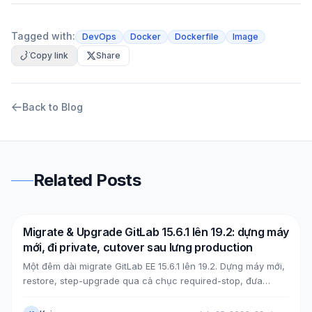
Tagged with:
DevOps
Docker
Dockerfile
Image
Copy link
Share
Back to Blog
Related Posts
Migrate & Upgrade GitLab 15.6.1 lên 19.2: dựng máy
DevOps
AWS
mới, đi private, cutover sau lưng production
Một đêm dài migrate GitLab EE 15.6.1 lên 19.2. Dựng máy mới,
restore, step-upgrade qua cả chục required-stop, đưa
GitLab từ public (Cloudflare + ELB) về private (NLB +
PrivateLink + Transit Gateway), rồi cutover bằng split-