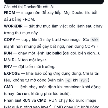
Các chỉ thị Dockerfile cốt lõi
FROM
— image nền để xây tiếp. Mọi Dockerfile bắt
đầu bằng FROM.
WORKDIR
— đặt thư mục làm việc; các lệnh sau chạy
trong thư mục này.
COPY
— copy file từ máy build vào image. (Có
ADD
mạnh hơn nhưng dễ gây bất ngờ; nên dùng COPY.)
RUN
— chạy một lệnh
lúc build
(cài gói, biên dịch...).
Mỗi RUN tạo một layer.
ENV
— đặt biến môi trường.
EXPOSE
— khai báo cổng ứng dụng dùng. Chỉ là tài
liệu, không tự mở cổng (vẫn cần
khi
).
-p
run
CMD
— lệnh chạy mặc định khi container khởi động
(chạy
lúc run
, không phải lúc build).
Phân biệt
RUN
và
CMD
: RUN chạy lúc
build image
(kết quả nướng vào layer); CMD chạy lúc
khởi động