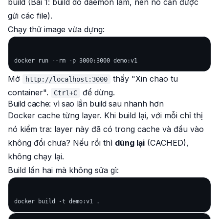
build (Bài 1: build do daemon làm, nên nó cần được
gửi các file).
Chạy thử image vừa dựng:
Mở
thấy "Xin chao tu
http://localhost:3000
container".
để dừng.
Ctrl+C
Build cache: vì sao lần build sau nhanh hơn
Docker cache từng layer. Khi build lại, với mỗi chỉ thị
nó kiểm tra: layer này đã có trong cache và đầu vào
không đổi chưa? Nếu rồi thì
dùng lại
(CACHED),
không chạy lại.
Build lần hai mà không sửa gì: