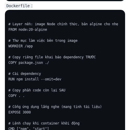
:
Dockerfile
# Layer nền: image Node chính thức, bản alpine cho nhẹ

FROM node:20-alpine

# Thư mục làm việc bên trong image

WORKDIR /app

# Copy riêng file khai báo dependency TRƯỚC

COPY package.json ./

# Cài dependency

RUN npm install --omit=dev

# Copy phần code còn lại SAU

COPY . .

# Cổng ứng dụng lắng nghe (mang tính tài liệu)

EXPOSE 3000

# Lệnh chạy khi container khởi động
