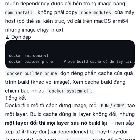
muốn dependency được cài
bên trong
image bằng
, không phải copy
của máy
npm install
node_modules
host (có thể sai kiến trúc, vd cài trên macOS arm64
nhưng image chạy linux).
🧹 Dọn dẹp
docker rmi demo:v1

dọn riêng phần cache của quá
docker builder prune
trình build (khác với image). Xem cache build đang
chiếm bao nhiêu:
.
docker system df
Tổng kết
Dockerfile mô tả cách dựng image; mỗi
/
tạo
RUN
COPY
một layer. Build cache dùng lại layer không đổi, nhưng
một layer đổi thì mọi layer sau nó build lại
— nên sắp
xếp từ ít-thay-đổi (cài dependency) tới hay-thay-đổi