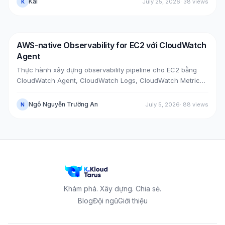
Kai
July 25, 2026
·
38
views
K
horizon DNS, tất cả mà không đụng máy cũ. Kèm các case
bug thật lúc upgrade, mẹo tăng tốc upgrade, và bảy lỗi hậu
cutover cùng cách xử.
AWS-native Observability for EC2 với CloudWatch
DevOps
AWS
Agent
Thực hành xây dựng observability pipeline cho EC2 bằng
CloudWatch Agent, CloudWatch Logs, CloudWatch Metrics,
Alarm, SNS Email và Dashboard qua hai case thực tế: cài
agent trên EC2 đã có sẵn và bootstrap agent ngay khi
Ngô Nguyễn Trường An
July 5, 2026
·
88
views
N
launch EC2 mới.
Khám phá. Xây dựng. Chia sẻ.
Blog
Đội ngũ
Giới thiệu