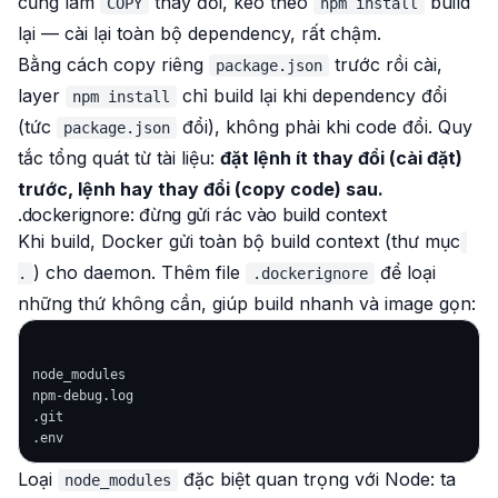
cũng làm
thay đổi, kéo theo
build
COPY
npm install
lại — cài lại toàn bộ dependency, rất chậm.
Bằng cách copy riêng
trước rồi cài,
package.json
layer
chỉ build lại khi
dependency
đổi
npm install
(tức
đổi), không phải khi code đổi. Quy
package.json
tắc tổng quát từ tài liệu:
đặt lệnh ít thay đổi (cài đặt)
trước, lệnh hay thay đổi (copy code) sau.
.dockerignore: đừng gửi rác vào build context
Khi build, Docker gửi toàn bộ build context (thư mục
) cho daemon. Thêm file
để loại
.
.dockerignore
những thứ không cần, giúp build nhanh và image gọn:
node_modules

npm-debug.log

.git

Loại
đặc biệt quan trọng với Node: ta
node_modules