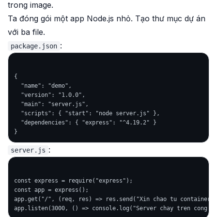
trong image.
Ta đóng gói một app Node.js nhỏ. Tạo thư mục dự án
với ba file.
:
package.json
{

  "name": "demo",

  "version": "1.0.0",

  "main": "server.js",

  "scripts": { "start": "node server.js" },

  "dependencies": { "express": "^4.19.2" }

:
server.js
const express = require("express");

const app = express();

app.get("/", (req, res) => res.send("Xin chao tu container")