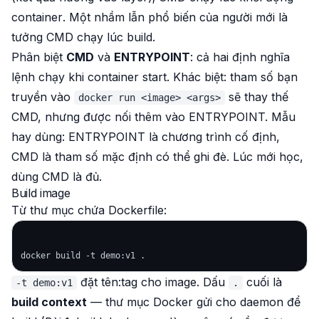
container
. Một nhầm lẫn phổ biến của người mới là
tưởng CMD chạy lúc build.
Phân biệt
CMD
và
ENTRYPOINT
: cả hai định nghĩa
lệnh chạy khi container start. Khác biệt: tham số bạn
truyền vào
sẽ
thay thế
docker run <image> <args>
CMD, nhưng được
nối thêm
vào ENTRYPOINT. Mẫu
hay dùng: ENTRYPOINT là chương trình cố định,
CMD là tham số mặc định có thể ghi đè. Lúc mới học,
dùng CMD là đủ.
Build image
Từ thư mục chứa Dockerfile:
đặt tên:tag cho image. Dấu
cuối là
-t demo:v1
.
build context
— thư mục Docker gửi cho daemon để