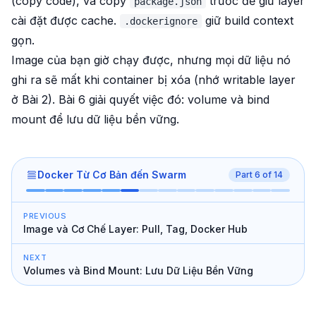
(copy code), và copy
trước để giữ layer
package.json
cài đặt được cache.
giữ build context
.dockerignore
gọn.
Image của bạn giờ chạy được, nhưng mọi dữ liệu nó
ghi ra sẽ mất khi container bị xóa (nhớ writable layer
ở Bài 2). Bài 6 giải quyết việc đó: volume và bind
mount để lưu dữ liệu bền vững.
Docker Từ Cơ Bản đến Swarm
Part
6
of
14
PREVIOUS
Image và Cơ Chế Layer: Pull, Tag, Docker Hub
NEXT
Volumes và Bind Mount: Lưu Dữ Liệu Bền Vững