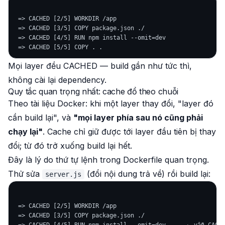
 => CACHED [2/5] WORKDIR /app

 => CACHED [3/5] COPY package.json ./

 => CACHED [4/5] RUN npm install --omit=dev

Mọi layer đều CACHED — build gần như tức thì,
không cài lại dependency.
Quy tắc quan trọng nhất: cache đổ theo chuỗi
Theo tài liệu Docker: khi một layer thay đổi, "layer đó
cần build lại", và
"mọi layer phía sau nó cũng phải
chạy lại"
. Cache chỉ giữ được tới layer đầu tiên bị thay
đổi; từ đó trở xuống build lại hết.
Đây là lý do thứ tự lệnh trong Dockerfile quan trọng.
Thử sửa
(đổi nội dung trả về) rồi build lại:
server.js
 => CACHED [2/5] WORKDIR /app

 => CACHED [3/5] COPY package.json ./
