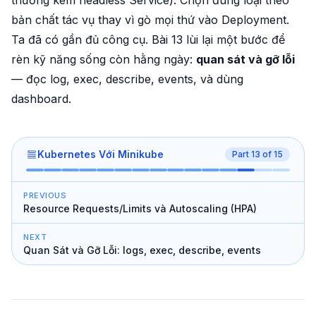
thường kèm headless Service). Chọn đúng loại theo
bản chất tác vụ
thay vì gò mọi thứ vào Deployment.
Ta đã có gần đủ công cụ. Bài 13 lùi lại một bước để
rèn kỹ năng sống còn hằng ngày:
quan sát và gỡ lỗi
— đọc log, exec, describe, events, và dùng
dashboard.
Kubernetes Với Minikube
Part
13
of
15
PREVIOUS
Resource Requests/Limits và Autoscaling (HPA)
NEXT
Quan Sát và Gỡ Lỗi: logs, exec, describe, events