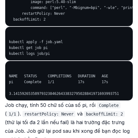
          image: perl:5.40-slim

          command: ["perl", "-Mbignum=bpi", "-wle", "print b
      restartPolicy: Never

kubectl apply -f job.yaml

kubectl get job pi

NAME   STATUS     COMPLETIONS   DURATION   AGE

pi     Complete   1/1           17s        17s

Job chạy, tính 50 chữ số của số pi, rồi
Complete
(
).
và
1/1
restartPolicy: Never
backoffLimit: 2
(thử lại tối đa 2 lần nếu fail) là hai trường đặc trưng
của Job. Job giữ lại pod sau khi xong để bạn đọc log