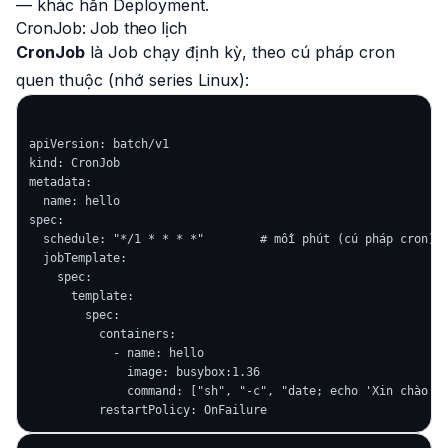
— khác hẳn Deployment.
CronJob: Job theo lịch
CronJob
là Job chạy định kỳ, theo cú pháp cron
quen thuộc (nhớ series Linux):
apiVersion: batch/v1

kind: CronJob

metadata:

  name: hello

spec:

  schedule: "*/1 * * * *"        # mỗi phút (cú pháp cron)

  jobTemplate:

    spec:

      template:

        spec:

          containers:

            - name: hello

              image: busybox:1.36

              command: ["sh", "-c", "date; echo 'Xin chào từ