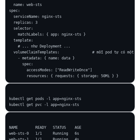
  name: web-sts

spec:

  serviceName: nginx-sts

  replicas: 3

  selector:

    matchLabels: { app: nginx-sts }

  template:

    # ... như Deployment ...

  volumeClaimTemplates:               # mỗi pod tự có một PV
    - metadata: { name: data }

      spec:

        accessModes: ["ReadWriteOnce"]

kubectl get pods -l app=nginx-sts

NAME        READY   STATUS    AGE

web-sts-0   1/1     Running   6s

web-sts-1   1/1     Running   4s
