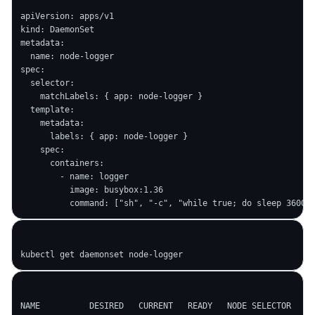
apiVersion: apps/v1

kind: DaemonSet

metadata:

  name: node-logger

spec:

  selector:

    matchLabels: { app: node-logger }

  template:

    metadata:

      labels: { app: node-logger }

    spec:

      containers:

        - name: logger

          image: busybox:1.36

NAME          DESIRED   CURRENT   READY   NODE SELECTOR   AG