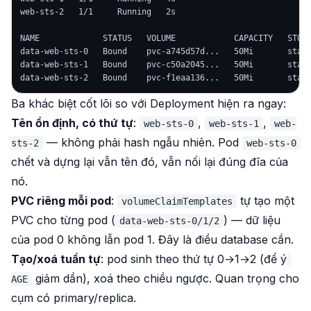
web-sts-2   1/1     Running   2s

NAME             STATUS   VOLUME            CAPACITY   STORA
data-web-sts-0   Bound    pvc-a745d57d...   50Mi       stand
data-web-sts-1   Bound    pvc-c50a2045...   50Mi       stand
Ba khác biệt cốt lõi so với Deployment hiện ra ngay:
Tên ổn định, có thứ tự
:
,
,
web-sts-0
web-sts-1
web-
— không phải hash ngẫu nhiên. Pod
sts-2
web-sts-0
chết và dựng lại vẫn
tên đó
, vẫn nối lại đúng đĩa của
nó.
PVC riêng mỗi pod
:
tự tạo một
volumeClaimTemplates
PVC cho
từng
pod (
) — dữ liệu
data-web-sts-0/1/2
của pod 0 không lẫn pod 1. Đây là điều database cần.
Tạo/xoá tuần tự
: pod sinh theo thứ tự 0→1→2 (để ý
giảm dần), xoá theo chiều ngược. Quan trọng cho
AGE
cụm có primary/replica.