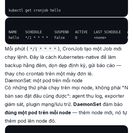
NAME    SCHEDULE      SUSPEND   ACTIVE   LAST SCHEDULE   AGE
Mỗi phút (
), CronJob tạo một Job mới
*/1 * * * *
chạy lệnh. Đây là cách Kubernetes-native để làm
backup hằng đêm, dọn dẹp định kỳ, gửi báo cáo —
thay cho crontab trên một máy đơn lẻ.
DaemonSet: một pod trên mỗi node
Có những thứ phải chạy trên
mọi
node, không phải "N
bản sao đặt đâu cũng được": agent thu log, exporter
giám sát, plugin mạng/lưu trữ.
DaemonSet
đảm bảo
đúng một pod trên mỗi node
— thêm node mới, nó tự
thêm pod lên node đó.