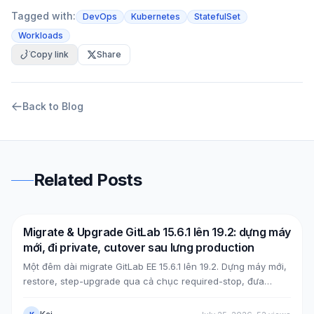
Tagged with:
DevOps
Kubernetes
StatefulSet
Workloads
Copy link
Share
Back to Blog
Related Posts
Migrate & Upgrade GitLab 15.6.1 lên 19.2: dựng máy
DevOps
AWS
mới, đi private, cutover sau lưng production
Một đêm dài migrate GitLab EE 15.6.1 lên 19.2. Dựng máy mới,
restore, step-upgrade qua cả chục required-stop, đưa
GitLab từ public (Cloudflare + ELB) về private (NLB +
PrivateLink + Transit Gateway), rồi cutover bằng split-