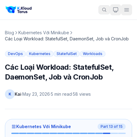
Blog
Kubernetes Với Minikube
Các Loại Workload: StatefulSet, DaemonSet, Job và CronJob
DevOps
Kubernetes
StatefulSet
Workloads
Các Loại Workload: StatefulSet,
DaemonSet, Job và CronJob
Kai
·
May 23, 2026
·
5 min read
·
58
views
K
Kubernetes Với Minikube
Part
13
of
15