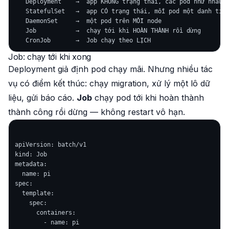
   Deployment    →  app KHÔNG trạng thái, các pod như nhau, 
   StatefulSet   →  app CÓ trạng thái, mỗi pod một danh tính
   DaemonSet     →  một pod trên MỖI node                   
   Job           →  chạy tới khi HOÀN THÀNH rồi dừng        
Job: chạy tới khi xong
Deployment giả định pod chạy
mãi
. Nhưng nhiều tác
vụ có điểm kết thúc: chạy migration, xử lý một lô dữ
liệu, gửi báo cáo.
Job
chạy pod tới khi
hoàn thành
thành công
rồi dừng — không restart vô hạn.
apiVersion: batch/v1

kind: Job

metadata:

  name: pi

spec:

  template:

    spec:

      containers:

        - name: pi
