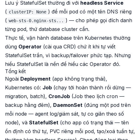
Lưu ý StatefulSet thường đi với
headless Service
(
) để mỗi pod có một tên DNS riêng
clusterIP: None
(
) — cho phép gọi đích danh
web-sts-0.nginx-sts...
từng pod, thứ database cluster cần.
Thực tế, vận hành database trên Kubernetes thường
dùng
Operator
(cài qua CRD) chứ ít khi tự viết
StatefulSet trần, vì backup/failover phức tạp. Nhưng
hiểu StatefulSet là nền để hiểu các Operator đó.
Tổng kết
Ngoài
Deployment
(app không trạng thái),
Kubernetes có:
Job
(chạy tới hoàn thành rồi dừng —
migration, batch),
CronJob
(Job theo lịch cron —
backup hằng đêm),
DaemonSet
(đúng một pod trên
mỗi
node — agent log/giám sát, tự co giãn theo số
node), và
StatefulSet
(cho app có trạng thái — tên
ổn định có thứ tự, PVC riêng mỗi pod, tạo/xoá tuần tự,