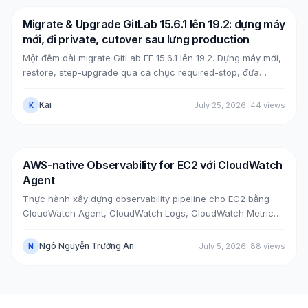
Migrate & Upgrade GitLab 15.6.1 lên 19.2: dựng máy
DevOps
AWS
mới, đi private, cutover sau lưng production
Một đêm dài migrate GitLab EE 15.6.1 lên 19.2. Dựng máy mới,
restore, step-upgrade qua cả chục required-stop, đưa
GitLab từ public (Cloudflare + ELB) về private (NLB +
PrivateLink + Transit Gateway), rồi cutover bằng split-
Kai
July 25, 2026
·
44
views
K
horizon DNS, tất cả mà không đụng máy cũ. Kèm các case
bug thật lúc upgrade, mẹo tăng tốc upgrade, và bảy lỗi hậu
cutover cùng cách xử.
AWS-native Observability for EC2 với CloudWatch
DevOps
AWS
Agent
Thực hành xây dựng observability pipeline cho EC2 bằng
CloudWatch Agent, CloudWatch Logs, CloudWatch Metrics,
Alarm, SNS Email và Dashboard qua hai case thực tế: cài
agent trên EC2 đã có sẵn và bootstrap agent ngay khi
Ngô Nguyễn Trường An
July 5, 2026
·
88
views
N
launch EC2 mới.