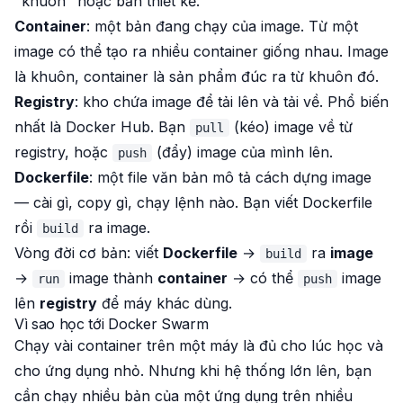
"khuôn" hoặc bản thiết kế.
Container
: một bản đang chạy của image. Từ một
image có thể tạo ra nhiều container giống nhau. Image
là khuôn, container là sản phẩm đúc ra từ khuôn đó.
Registry
: kho chứa image để tải lên và tải về. Phổ biến
nhất là Docker Hub. Bạn
(kéo) image về từ
pull
registry, hoặc
(đẩy) image của mình lên.
push
Dockerfile
: một file văn bản mô tả cách dựng image
— cài gì, copy gì, chạy lệnh nào. Bạn viết Dockerfile
rồi
ra image.
build
Vòng đời cơ bản: viết
Dockerfile
→
ra
image
build
→
image thành
container
→ có thể
image
run
push
lên
registry
để máy khác dùng.
Vì sao học tới Docker Swarm
Chạy vài container trên một máy là đủ cho lúc học và
cho ứng dụng nhỏ. Nhưng khi hệ thống lớn lên, bạn
cần chạy nhiều bản của một ứng dụng trên nhiều