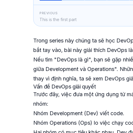
PREVIOUS
This is the first part
Trong series này chúng ta sẽ học DevOp
bắt tay vào, bài này giải thích DevOps l
Nếu tìm "DevOps là gì", bạn sẽ gặp nhiề
giữa Development và Operations". Những
thay vì định nghĩa, ta sẽ xem DevOps giả
Vấn đề DevOps giải quyết
Trước đây, việc đưa một ứng dụng từ máy
nhóm:
Nhóm Development (Dev) viết code.
Nhóm Operations (Ops) lo việc chạy cod
Hai nhóm có mục tiêu khác nhau. Dev đư