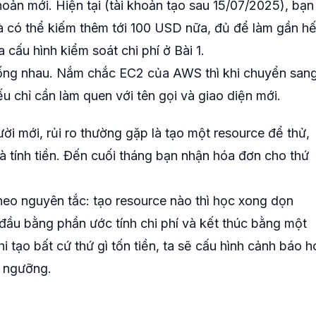
oản mới. Hiện tại (tài khoản tạo sau 15/07/2025), bạn
à có thể kiếm thêm tới 100 USD nữa, đủ để làm gần hế
 cấu hình kiểm soát chi phí ở Bài 1.
iống nhau. Nắm chắc EC2 của AWS thì khi chuyển san
 chỉ cần làm quen với tên gọi và giao diện mới.
ời mới, rủi ro thường gặp là tạo một resource để thử,
và tính tiền. Đến cuối tháng bạn nhận hóa đơn cho thứ
theo nguyên tắc: tạo resource nào thì học xong dọn
t đầu bằng phần ước tính chi phí và kết thúc bằng một
hi tạo bất cứ thứ gì tốn tiền, ta sẽ cấu hình cảnh báo h
t ngưỡng.