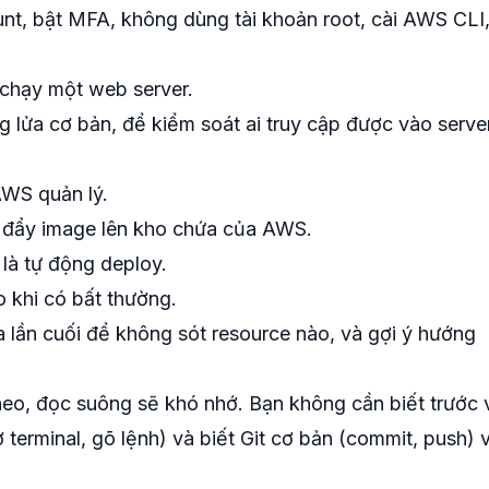
t, bật MFA, không dùng tài khoản root, cài AWS CLI
 chạy một web server.
lửa cơ bản, để kiểm soát ai truy cập được vào server
WS quản lý.
đẩy image lên kho chứa của AWS.
à tự động deploy.
 khi có bất thường.
 lần cuối để không sót resource nào, và gợi ý hướng
heo, đọc suông sẽ khó nhớ. Bạn không cần biết trước 
erminal, gõ lệnh) và biết Git cơ bản (commit, push) v