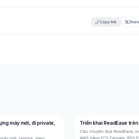
Copy link
Shar
ựng máy mới, đi private,
Triển khai ReadEase trê
AWS
RDS
Câu chuyện đưa ReadEase, một
AWS bằng ECS Fargate, RDS Po
 máy mới, restore, step-