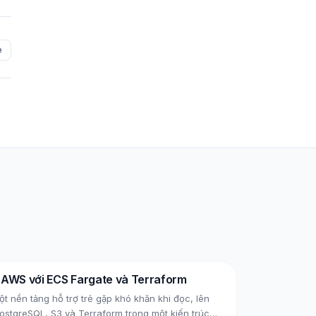
e
n AWS với ECS Fargate và Terraform
 nền tảng hỗ trợ trẻ gặp khó khăn khi đọc, lên
stgreSQL, S3 và Terraform trong một kiến trúc