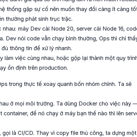
hệ thống gặp sự cố nên muốn thay đổi càng ít càng tốt
ên thường phát sinh trục trặc.
c nhau: máy Dev cài Node 20, server cài Node 16, cod
. Dev nói code vẫn chạy bình thường, Ops thì chỉ thấ
 đủ thông tin để xử lý nhanh.
 làm việc cùng nhau, hoặc gộp lại thành một quy trìn
hạy ổn định trên production.
ps trong thực tế xoay quanh bốn nhóm chính. Ta sẽ
hau ở mọi môi trường. Ta dùng Docker cho việc này 
 container, để nó chạy ở máy bạn thế nào thì lên serv
, gọi là CI/CD. Thay vì copy file thủ công, ta dựng một