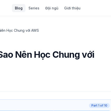
Blog
Series
Đội ngũ
Giới thiệu
 Nên Học Chung với AWS
 Sao Nên Học Chung với
Part
1
of
10