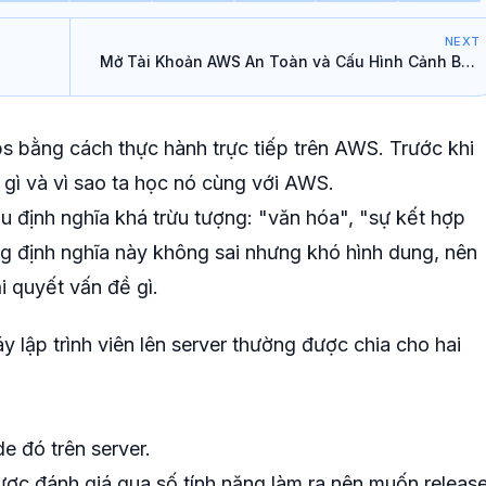
NEXT
Mở Tài Khoản AWS An Toàn và Cấu Hình Cảnh Báo
Hóa Đơn
s bằng cách thực hành trực tiếp trên AWS. Trước khi
à gì và vì sao ta học nó cùng với AWS.
u định nghĩa khá trừu tượng: "văn hóa", "sự kết hợp
 định nghĩa này không sai nhưng khó hình dung, nên
i quyết vấn đề gì.
 lập trình viên lên server thường được chia cho hai
e đó trên server.
ợc đánh giá qua số tính năng làm ra nên muốn releas