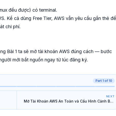
ux đều được) có terminal.
S. Kể cả dùng Free Tier, AWS vẫn yêu cầu gắn thẻ đ
t chi phí.
Sang Bài 1 ta sẽ mở tài khoản AWS đúng cách — bước
 người mới bắt nguồn ngay từ lúc đăng ký.
Part
1
of
10
NEXT
Mở Tài Khoản AWS An Toàn và Cấu Hình Cảnh Báo
Hóa Đơn