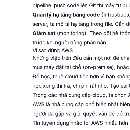
pipeline: push code lên Git thì máy tự buil
Quản lý hạ tầng bằng code
(Infrastruct
server, ta mô tả hạ tầng trong file. Cần dự
Giám sát
(monitoring). Theo dõi hệ thố
trước khi người dùng phàn nàn.
Vì sao dùng AWS
Những việc trên đều cần một nơi để chạy:
mua máy đặt tại chỗ (on-premise), hoặc
Để học, thuê cloud tiện hơn vì bạn khôn
học xong thì trả, chi phí rất nhỏ. Tạo sai t
Trong các nhà cung cấp cloud, ta chọn
AWS là nhà cung cấp phổ biến nhất hiện na
người đã gặp và giải quyết vấn đề đó tr
Tin tuyển dụng nhắc tới AWS nhiều hơn 