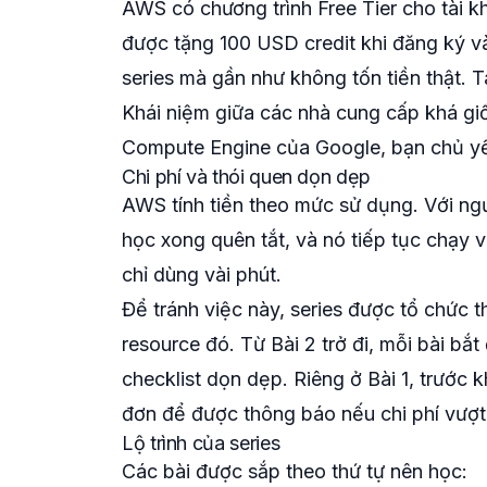
AWS có chương trình Free Tier cho tài kh
được tặng 100 USD credit khi đăng ký v
series mà gần như không tốn tiền thật. Ta
Khái niệm giữa các nhà cung cấp khá g
Compute Engine của Google, bạn chủ yếu
Chi phí và thói quen dọn dẹp
AWS tính tiền theo mức sử dụng. Với ngư
học xong quên tắt, và nó tiếp tục chạy 
chỉ dùng vài phút.
Để tránh việc này, series được tổ chức 
resource đó. Từ Bài 2 trở đi, mỗi bài bắ
checklist dọn dẹp. Riêng ở Bài 1, trước k
đơn để được thông báo nếu chi phí vượ
Lộ trình của series
Các bài được sắp theo thứ tự nên học: