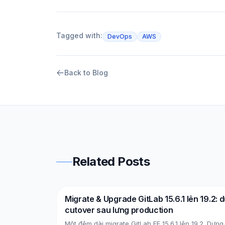
Tagged with:
DevOps
AWS
Back to Blog
Related Posts
Migrate & Upgrade GitLab 15.6.1 lên 19.2: d
DevOps
AWS
cutover sau lưng production
Một đêm dài migrate GitLab EE 15.6.1 lên 19.2. Dựng