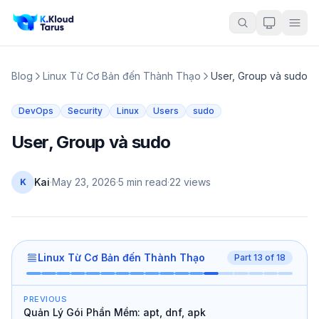
Blog
Linux Từ Cơ Bản đến Thành Thạo
User, Group và sudo
DevOps
Security
Linux
Users
sudo
User, Group và sudo
Kai
·
May 23, 2026
·
5 min read
·
22
views
K
Linux Từ Cơ Bản đến Thành Thạo
Part
13
of
18
PREVIOUS
Quản Lý Gói Phần Mềm: apt, dnf, apk