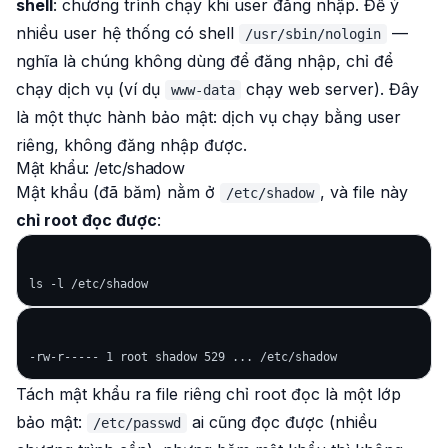
shell
: chương trình chạy khi user đăng nhập. Để ý
nhiều user hệ thống có shell
—
/usr/sbin/nologin
nghĩa là chúng
không
dùng để đăng nhập, chỉ để
chạy dịch vụ (ví dụ
chạy web server). Đây
www-data
là một thực hành bảo mật: dịch vụ chạy bằng user
riêng, không đăng nhập được.
Mật khẩu: /etc/shadow
Mật khẩu (đã băm) nằm ở
, và file này
/etc/shadow
chỉ root đọc được
:
Tách mật khẩu ra file riêng chỉ root đọc là một lớp
bảo mật:
ai cũng đọc được (nhiều
/etc/passwd