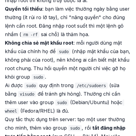
nhập root thì không truy được là ai.
Quyền tối thiểu
: bạn làm việc thường ngày bằng user
thường (ít rủi ro lỡ tay), chỉ "nâng quyền" cho đúng
lệnh cần root. Đăng nhập root suốt thì một lệnh gõ
nhầm (
sai chỗ) là thảm họa.
rm -rf
Không chia sẻ mật khẩu root
: mỗi người dùng mật
khẩu của
chính họ
để
(nhập mật khẩu của bạn,
sudo
không phải của root), nên không ai cần biết mật khẩu
root chung. Thu hồi quyền một người chỉ việc gỡ họ
khỏi group
.
sudo
Ai được
quy định trong
(sửa
sudo
/etc/sudoers
bằng
để tránh ghi hỏng). Thường chỉ cần
visudo
thêm user vào group
(Debian/Ubuntu) hoặc
sudo
(Fedora/RHEL) là đủ.
wheel
Quy tắc thực dụng trên server: tạo một user thường
cho mình, thêm vào group
, rồi
tắt đăng nhập
sudo