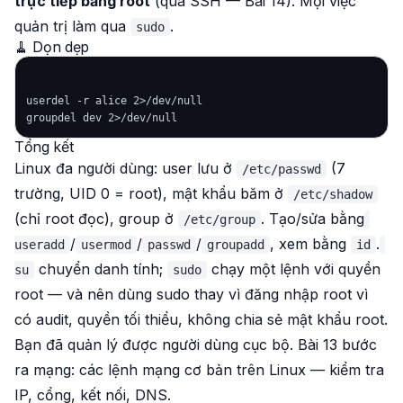
trực tiếp bằng root
(qua SSH — Bài 14). Mọi việc
quản trị làm qua
.
sudo
🧹 Dọn dẹp
userdel -r alice 2>/dev/null

Tổng kết
Linux đa người dùng: user lưu ở
(7
/etc/passwd
trường, UID 0 = root), mật khẩu băm ở
/etc/shadow
(chỉ root đọc), group ở
. Tạo/sửa bằng
/etc/group
/
/
/
, xem bằng
.
useradd
usermod
passwd
groupadd
id
chuyển danh tính;
chạy một lệnh với quyền
su
sudo
root — và nên dùng sudo thay vì đăng nhập root vì
có audit, quyền tối thiểu, không chia sẻ mật khẩu root.
Bạn đã quản lý được người dùng cục bộ. Bài 13 bước
ra mạng: các lệnh mạng cơ bản trên Linux — kiểm tra
IP, cổng, kết nối, DNS.