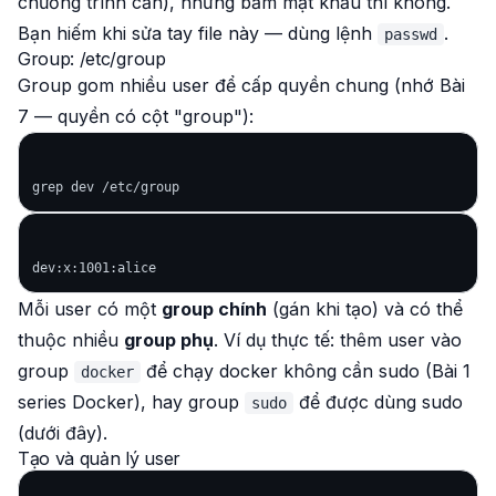
chương trình cần), nhưng băm mật khẩu thì không.
Bạn hiếm khi sửa tay file này — dùng lệnh
.
passwd
Group: /etc/group
Group gom nhiều user để cấp quyền chung (nhớ Bài
7 — quyền có cột "group"):
Mỗi user có một
group chính
(gán khi tạo) và có thể
thuộc nhiều
group phụ
. Ví dụ thực tế: thêm user vào
group
để chạy docker không cần sudo (Bài 1
docker
series Docker), hay group
để được dùng sudo
sudo
(dưới đây).
Tạo và quản lý user