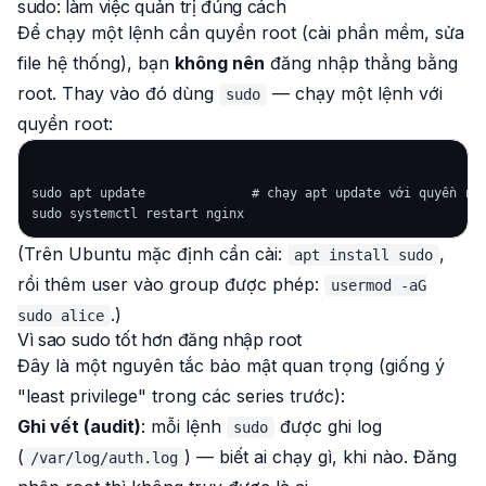
sudo: làm việc quản trị đúng cách
Để chạy một lệnh cần quyền root (cài phần mềm, sửa
file hệ thống), bạn
không nên
đăng nhập thẳng bằng
root. Thay vào đó dùng
— chạy
một
lệnh với
sudo
quyền root:
sudo apt update              # chạy apt update với quyền roo
(Trên Ubuntu mặc định cần cài:
,
apt install sudo
rồi thêm user vào group được phép:
usermod -aG
.)
sudo alice
Vì sao sudo tốt hơn đăng nhập root
Đây là một nguyên tắc bảo mật quan trọng (giống ý
"least privilege" trong các series trước):
Ghi vết (audit)
: mỗi lệnh
được ghi log
sudo
(
) — biết ai chạy gì, khi nào. Đăng
/var/log/auth.log