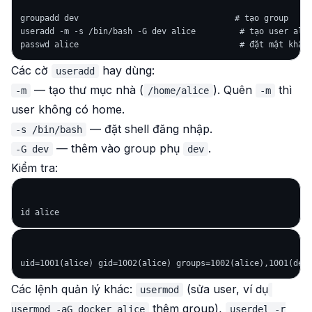
groupadd dev                                # tạo group

useradd -m -s /bin/bash -G dev alice         # tạo user alic
Các cờ
hay dùng:
useradd
— tạo thư mục nhà (
). Quên
thì
-m
/home/alice
-m
user không có home.
— đặt shell đăng nhập.
-s /bin/bash
— thêm vào group phụ
.
-G dev
dev
Kiểm tra:
Các lệnh quản lý khác:
(sửa user, ví dụ
usermod
thêm group),
usermod -aG docker alice
userdel -r