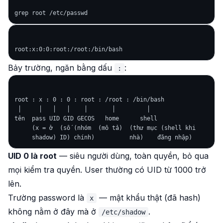
Bảy trường, ngăn bằng dấu
:
:
root : x : 0 : 0 : root : /root : /bin/bash

 │     │   │   │    │       │         │

tên  pass UID GID GECOS   home      shell

     (x = ở  (số (nhóm  (mô tả)  (thư mục (shell khi

UID 0 là root
— siêu người dùng, toàn quyền, bỏ qua
mọi kiểm tra quyền. User thường có UID từ 1000 trở
lên.
Trường password là
— mật khẩu thật (đã hash)
x
không nằm ở đây mà ở
.
/etc/shadow