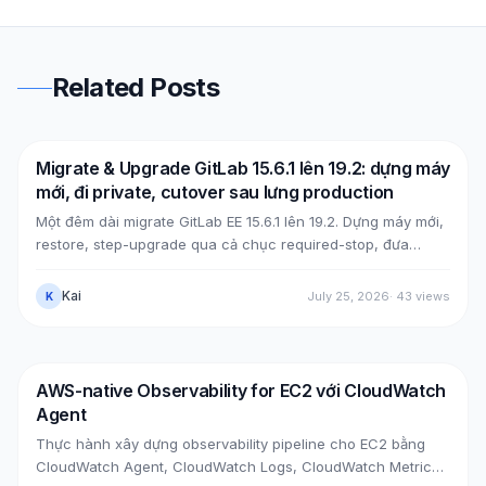
Related Posts
Migrate & Upgrade GitLab 15.6.1 lên 19.2: dựng máy
DevOps
AWS
mới, đi private, cutover sau lưng production
Một đêm dài migrate GitLab EE 15.6.1 lên 19.2. Dựng máy mới,
restore, step-upgrade qua cả chục required-stop, đưa
GitLab từ public (Cloudflare + ELB) về private (NLB +
PrivateLink + Transit Gateway), rồi cutover bằng split-
Kai
July 25, 2026
·
43
views
K
horizon DNS, tất cả mà không đụng máy cũ. Kèm các case
bug thật lúc upgrade, mẹo tăng tốc upgrade, và bảy lỗi hậu
cutover cùng cách xử.
AWS-native Observability for EC2 với CloudWatch
DevOps
AWS
Agent
Thực hành xây dựng observability pipeline cho EC2 bằng
CloudWatch Agent, CloudWatch Logs, CloudWatch Metrics,