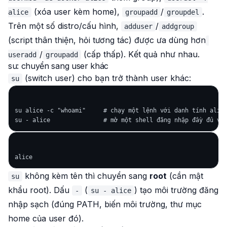
(xóa user kèm home),
/
.
alice
groupadd
groupdel
Trên một số distro/cấu hình,
/
adduser
addgroup
(script thân thiện, hỏi tương tác) được ưa dùng hơn
/
(cấp thấp). Kết quả như nhau.
useradd
groupadd
su: chuyển sang user khác
(switch user) cho bạn trở thành user khác:
su
su alice -c "whoami"     # chạy một lệnh với danh tính alice
không kèm tên thì chuyển sang
root
(cần mật
su
khẩu root). Dấu
(
) tạo môi trường đăng
-
su - alice
nhập sạch (đúng PATH, biến môi trường, thư mục
home của user đó).