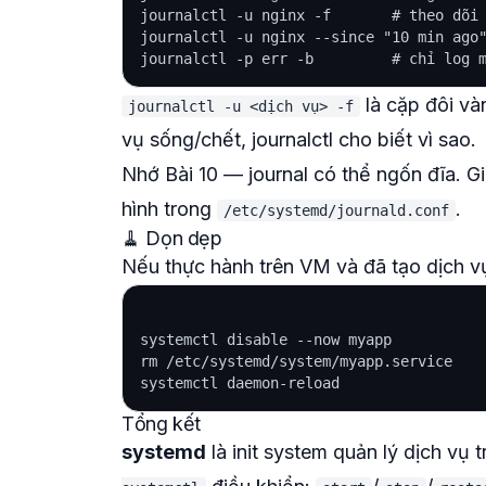
journalctl -u nginx -f       # theo dõi 
journalctl -u nginx --since "10 min ago"
là cặp đôi và
journalctl -u <dịch vụ> -f
vụ sống/chết, journalctl cho biết
vì sao
.
Nhớ Bài 10 — journal có thể ngốn đĩa. G
hình trong
.
/etc/systemd/journald.conf
🧹 Dọn dẹp
Nếu thực hành trên VM và đã tạo dịch vụ
systemctl disable --now myapp

rm /etc/systemd/system/myapp.service

Tổng kết
systemd
là init system quản lý dịch vụ 