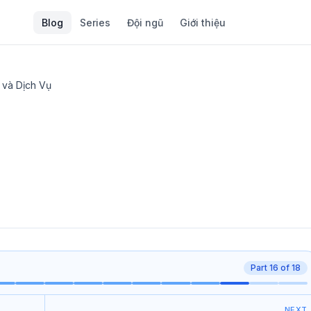
Blog
Series
Đội ngũ
Giới thiệu
 và Dịch Vụ
Part
16
of
18
NEXT