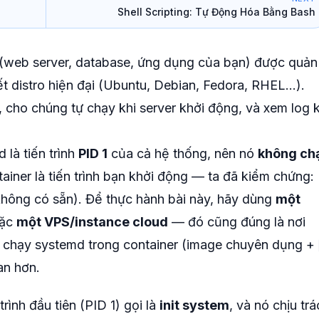
Shell Scripting: Tự Động Hóa Bằng Bash
n (web server, database, ứng dụng của bạn) được quản
t distro hiện đại (Ubuntu, Debian, Fedora, RHEL...).
, cho chúng tự chạy khi server khởi động, và xem log k
 là tiến trình
PID 1
của cả hệ thống, nên nó
không ch
ainer là tiến trình bạn khởi động — ta đã kiểm chứng:
hông có sẵn). Để thực hành bài này, hãy dùng
một
oặc
một VPS/instance cloud
— đó cũng đúng là nơi
h chạy systemd trong container (image chuyên dụng +
an hơn.
rình đầu tiên (PID 1) gọi là
init system
, và nó chịu tr