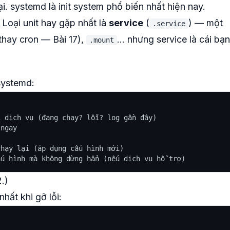
i. systemd là init system phổ biến nhất hiện nay.
. Loại unit hay gặp nhất là
service
(
) — một
.service
thay cron — Bài 17),
... nhưng service là cái bạn
.mount
systemd:
 dịch vụ (đang chạy? lỗi? log gần đây)

ngay

hạy lại (áp dụng cấu hình mới)

.)
hất khi gỡ lỗi: