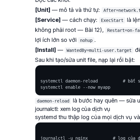
[Unit]
— mô tả và thứ tự:
After=network.
[Service]
— cách chạy:
là lệ
ExecStart
không phải root — Bài 12),
Restart=on-fa
lợi ích lớn so với
.
nohup
[Install]
—
đ
WantedBy=multi-user.target
Sau khi tạo/sửa unit file, nạp lại rồi bật:
systemctl daemon-reload          # bắt s
là bước hay quên — sửa un
daemon-reload
journalctl: xem log của dịch vụ
systemd thu thập log của mọi dịch vụ và
journalctl -u nginx          # log của d