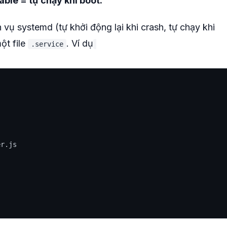
able = tự chạy khi boot.
vụ systemd (tự khởi động lại khi crash, tự chạy khi
ột file
. Ví dụ
.service
r.js
