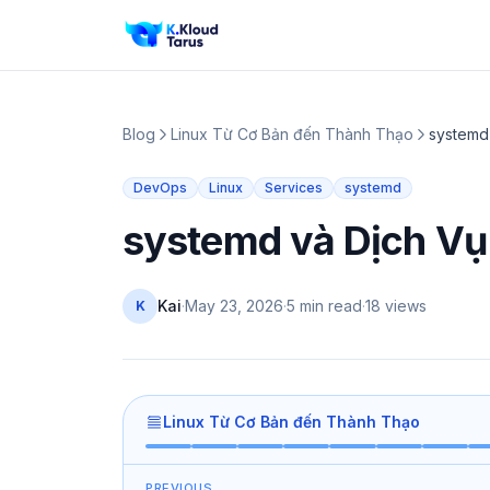
Blog
Linux Từ Cơ Bản đến Thành Thạo
systemd
DevOps
Linux
Services
systemd
systemd và Dịch Vụ
Kai
·
May 23, 2026
·
5 min read
·
18
views
K
Linux Từ Cơ Bản đến Thành Thạo
PREVIOUS