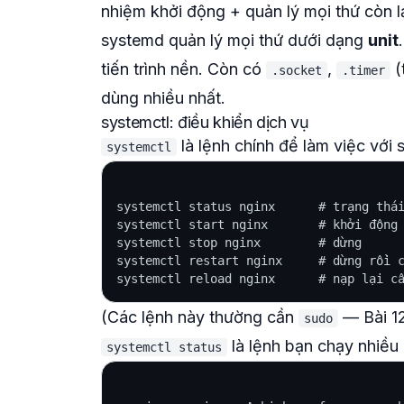
nhiệm khởi động + quản lý mọi thứ còn lạ
systemd quản lý mọi thứ dưới dạng
unit
tiến trình nền. Còn có
,
(
.socket
.timer
dùng nhiều nhất.
systemctl: điều khiển dịch vụ
là lệnh chính để làm việc với 
systemctl
systemctl status nginx      # trạng thái
systemctl start nginx       # khởi động 
systemctl stop nginx        # dừng

systemctl restart nginx     # dừng rồi c
(Các lệnh này thường cần
— Bài 12
sudo
là lệnh bạn chạy nhiều n
systemctl status