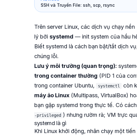
SSH và Truyền File: ssh, scp, rsync
Trên server Linux, các dịch vụ chạy nề
lý bởi
systemd
— init system của hầu hế
Biết systemd là cách bạn bật/tắt dịch vụ
chúng lỗi.
Lưu ý môi trường (quan trọng):
systemd
trong container thường
(PID 1 của cont
trong container Ubuntu,
còn k
systemctl
máy ảo Linux
(Multipass, VirtualBox) h
bạn gặp systemd trong thực tế. Có các
) nhưng rườm rà; VM trực qu
-privileged
systemd là gì
Khi Linux khởi động, nhân chạy một tiến t