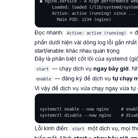
● nginx.service - A high performance web
     Loaded: loaded (/lib/systemd/system
     Active: active (running) since ...

Đọc nhanh:
= đ
Active: active (running)
phần dưới hiện vài dòng log lỗi gần nhấ
start/enable: khác nhau quan trọng
Đây là phân biệt cốt lõi của systemd (gi
— chạy dịch vụ
ngay bây giờ
. N
start
— đăng ký để dịch vụ
tự chạy m
enable
Vì vậy để dịch vụ vừa chạy ngay vừa tự
systemctl enable --now nginx     # enabl
Lỗi kinh điển:
một dịch vụ, mọi t
start