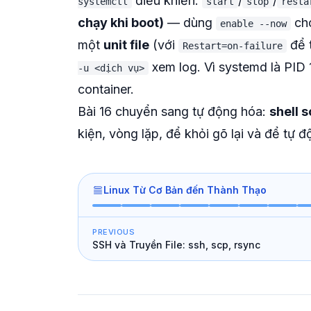
điều khiển:
/
/
systemctl
start
stop
resta
chạy khi boot)
— dùng
cho
enable --now
một
unit file
(với
để 
Restart=on-failure
xem log. Vì systemd là PID 
-u <dịch vụ>
container.
Bài 16 chuyển sang tự động hóa:
shell s
kiện, vòng lặp, để khỏi gõ lại và để tự 
Linux Từ Cơ Bản đến Thành Thạo
PREVIOUS
SSH và Truyền File: ssh, scp, rsync