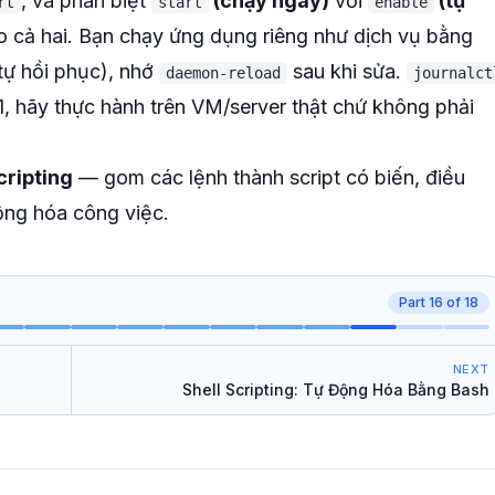
, và phân biệt
(chạy ngay)
với
(tự
rt
start
enable
 cả hai. Bạn chạy ứng dụng riêng như dịch vụ bằng
tự hồi phục), nhớ
sau khi sửa.
daemon-reload
journalct
1, hãy thực hành trên VM/server thật chứ không phải
cripting
— gom các lệnh thành script có biến, điều
động hóa công việc.
Part
16
of
18
NEXT
Shell Scripting: Tự Động Hóa Bằng Bash