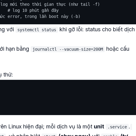
log mới theo thời gian thực (như tail -f)

   # log 10 phút gần đây

ng với
khi gỡ lỗi: status cho biết dịch
systemctl status
iới hạn bằng
hoặc cấu
journalctl --vacuum-size=200M
 thử:
trên Linux hiện đại; mỗi dịch vụ là một
unit
.
.service