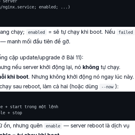
 server

/nginx.service; enabled; ...)

ang chạy;
= sẽ tự chạy khi boot. Nếu
enabled
failed
t — manh mối đầu tiên để gỡ.
ống cặp update/upgrade ở Bài 11):
hưng nếu server khởi động lại, nó
không
tự chạy.
ỗi khi boot
. Nhưng không khởi động nó ngay lúc này.
 chạy sau reboot, làm cả hai (hoặc dùng
):
--now
e + start trong một lệnh

hứ ổn, nhưng quên
— server reboot là dịch vụ
enable