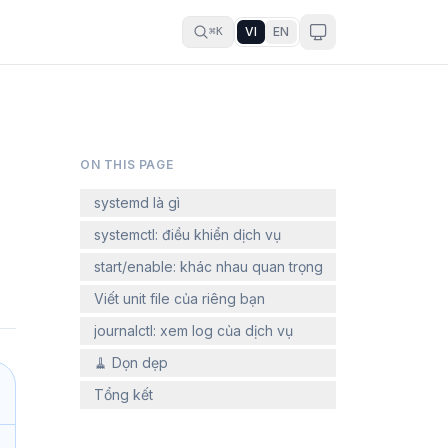
VI
EN
⌘K
ON THIS PAGE
systemd là gì
systemctl: điều khiển dịch vụ
start/enable: khác nhau quan trọng
Viết unit file của riêng bạn
journalctl: xem log của dịch vụ
🧹 Dọn dẹp
Tổng kết