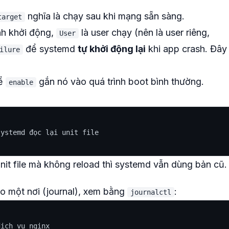
nghĩa là chạy sau khi mạng sẵn sàng.
target
nh khởi động,
là user chạy (nên là user riêng,
User
để systemd
tự khởi động lại
khi app crash. Đây 
ilure
ể
gắn nó vào quá trình boot bình thường.
enable
ystemd đọc lại unit file

it file mà không reload thì systemd vẫn dùng bản cũ.
o một nơi (journal), xem bằng
:
journalctl
ịch vụ nginx
