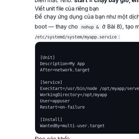
biến mất. Nhớ:
start = chạy bây giờ, en
Viết unit file của riêng bạn
Để chạy ứng dụng của
bạn
như một dịch 
boot — thay cho
ở Bài 8), tạo m
nohup &
:
/etc/systemd/system/myapp.service
[Unit]

Description=My App

After=network.target

[Service]

ExecStart=/usr/bin/node /opt/myapp/serve
WorkingDirectory=/opt/myapp

User=appuser

Restart=on-failure

[Install]

Đọc các khối: