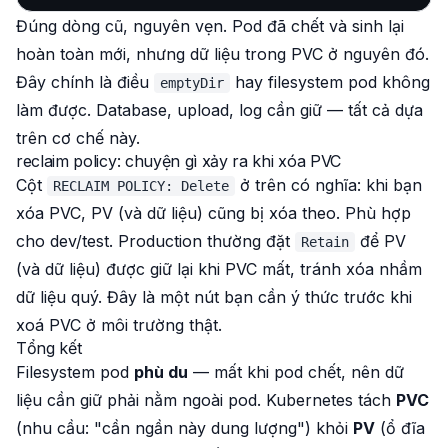
Đúng dòng cũ,
nguyên vẹn
. Pod đã chết và sinh lại
hoàn toàn mới, nhưng dữ liệu trong PVC ở nguyên đó.
Đây chính là điều
hay filesystem pod
không
emptyDir
làm được. Database, upload, log cần giữ — tất cả dựa
trên cơ chế này.
reclaim policy: chuyện gì xảy ra khi xóa PVC
Cột
ở trên có nghĩa: khi bạn
RECLAIM POLICY: Delete
xóa
PVC
, PV (và dữ liệu) cũng bị xóa theo. Phù hợp
cho dev/test. Production thường đặt
để PV
Retain
(và dữ liệu) được
giữ lại
khi PVC mất, tránh xóa nhầm
dữ liệu quý. Đây là một nút bạn cần ý thức trước khi
xoá PVC ở môi trường thật.
Tổng kết
Filesystem pod
phù du
— mất khi pod chết, nên dữ
liệu cần giữ phải nằm ngoài pod. Kubernetes tách
PVC
(nhu cầu: "cần ngần này dung lượng") khỏi
PV
(ổ đĩa