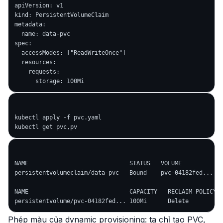
apiVersion: v1

kind: PersistentVolumeClaim

metadata:

  name: data-pvc

spec:

  accessModes: ["ReadWriteOnce"]

  resources:

    requests:

kubectl apply -f pvc.yaml

NAME                             STATUS   VOLUME            
persistentvolumeclaim/data-pvc   Bound    pvc-04182fed...   
NAME                             CAPACITY   RECLAIM POLICY  
Phép màu của dynamic provisioning: ta chỉ tạo
PVC
,