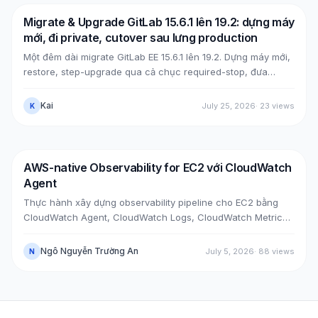
Migrate & Upgrade GitLab 15.6.1 lên 19.2: dựng máy
DevOps
AWS
mới, đi private, cutover sau lưng production
Một đêm dài migrate GitLab EE 15.6.1 lên 19.2. Dựng máy mới,
restore, step-upgrade qua cả chục required-stop, đưa
GitLab từ public (Cloudflare + ELB) về private (NLB +
PrivateLink + Transit Gateway), rồi cutover bằng split-
Kai
July 25, 2026
·
23
views
K
horizon DNS, tất cả mà không đụng máy cũ. Kèm các case
bug thật lúc upgrade, mẹo tăng tốc upgrade, và bảy lỗi hậu
cutover cùng cách xử.
AWS-native Observability for EC2 với CloudWatch
DevOps
AWS
Agent
Thực hành xây dựng observability pipeline cho EC2 bằng
CloudWatch Agent, CloudWatch Logs, CloudWatch Metrics,
Alarm, SNS Email và Dashboard qua hai case thực tế: cài
agent trên EC2 đã có sẵn và bootstrap agent ngay khi
Ngô Nguyễn Trường An
July 5, 2026
·
88
views
N
launch EC2 mới.