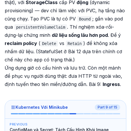
thật), với
StorageClass
cấp PV
động
(dynamic
provisioning) — dev chỉ làm việc với PVC, hạ tầng nào
cũng chạy. Tạo PVC là tự có PV
; gắn vào pod
Bound
qua
. Thí nghiệm xóa-rồi-
persistentVolumeClaim
dựng-lại chứng minh
dữ liệu sống lâu hơn pod
. Để ý
reclaim policy
(
vs
) để không xóa
Delete
Retain
nhầm dữ liệu. (StatefulSet ở Bài 12 dựa trên chính cơ
chế này cho app có trạng thái.)
Ứng dụng giờ có cấu hình và lưu trữ. Còn một mảnh
để phục vụ người dùng thật: đưa HTTP từ ngoài vào,
định tuyến theo tên miền/đường dẫn. Bài 9:
Ingress
.
Kubernetes Với Minikube
Part
9
of
15
PREVIOUS
ConfigMap và Secret: Tách Cấu Hình Khỏi Image