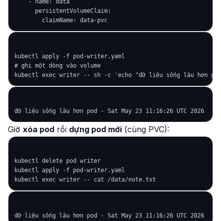
    - name: data

      persistentVolumeClaim:

kubectl apply -f pod-writer.yaml

# ghi một dòng vào volume

Giờ
xóa pod
rồi
dựng pod mới
(cùng PVC):
kubectl delete pod writer

kubectl apply -f pod-writer.yaml
