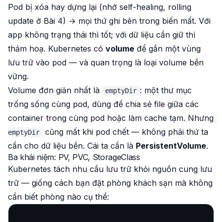
Pod bị xóa hay dựng lại (nhớ self-healing, rolling
update ở Bài 4) → mọi thứ ghi bên trong
biến mất
. Với
app không trạng thái thì tốt; với dữ liệu cần giữ thì
thảm hoạ. Kubernetes có
volume
để gắn một vùng
lưu trữ vào pod — và quan trọng là loại volume
bền
vững
.
Volume đơn giản nhất là
: một thư mục
emptyDir
trống sống cùng pod, dùng để chia sẻ file giữa các
container
trong cùng pod
hoặc làm cache tạm. Nhưng
cũng mất khi pod chết — không phải thứ ta
emptyDir
cần cho dữ liệu bền. Cái ta cần là
PersistentVolume
.
Ba khái niệm: PV, PVC, StorageClass
Kubernetes tách
nhu cầu
lưu trữ khỏi
nguồn cung
lưu
trữ — giống cách bạn đặt phòng khách sạn mà không
cần biết phòng nào cụ thể: