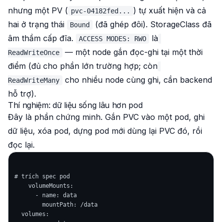
nhưng một
PV
(
) tự xuất hiện và cả
pvc-04182fed...
hai ở trạng thái
(đã ghép đôi). StorageClass đã
Bound
âm thầm cấp đĩa.
là
ACCESS MODES: RWO
— một node gắn đọc-ghi tại một thời
ReadWriteOnce
điểm (đủ cho phần lớn trường hợp; còn
cho nhiều node cùng ghi, cần backend
ReadWriteMany
hỗ trợ).
Thí nghiệm: dữ liệu sống lâu hơn pod
Đây là phần chứng minh. Gắn PVC vào một pod, ghi
dữ liệu,
xóa
pod, dựng pod
mới
dùng lại PVC đó, rồi
đọc lại.
# trích spec pod

    volumeMounts:

      - name: data

        mountPath: /data

  volumes:
