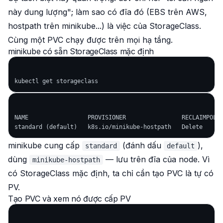
này dung lượng";
làm sao
có đĩa đó (EBS trên AWS,
hostpath trên minikube...) là việc của StorageClass.
Cùng một PVC chạy được trên mọi hạ tầng.
minikube có sẵn StorageClass mặc định
NAME                 PROVISIONER                RECLAIMPOLIC
minikube cung cấp
(đánh dấu
),
standard
default
dùng
— lưu trên đĩa của node. Vì
minikube-hostpath
có StorageClass mặc định, ta chỉ cần tạo PVC là tự có
PV.
Tạo PVC và xem nó được cấp PV