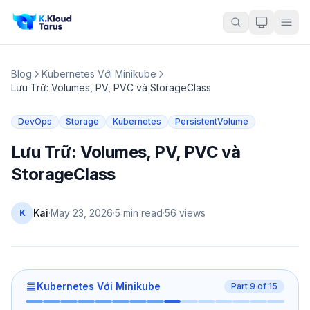
Blog
Kubernetes Với Minikube
Lưu Trữ: Volumes, PV, PVC và StorageClass
DevOps
Storage
Kubernetes
PersistentVolume
Lưu Trữ: Volumes, PV, PVC và
StorageClass
Kai
·
May 23, 2026
·
5 min read
·
56
views
K
Kubernetes Với Minikube
Part
9
of
15