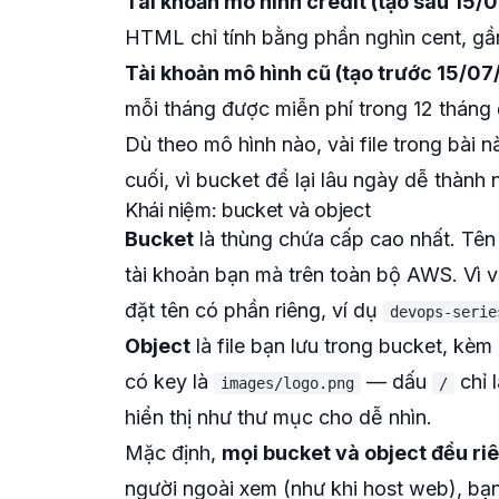
Tài khoản mô hình credit (tạo sau 15/
HTML chỉ tính bằng phần nghìn cent, g
Tài khoản mô hình cũ (tạo trước 15/07
mỗi tháng được miễn phí trong 12 tháng 
Dù theo mô hình nào, vài file trong bài 
cuối, vì bucket để lại lâu ngày dễ thành 
Khái niệm: bucket và object
Bucket
là thùng chứa cấp cao nhất. Tên
tài khoản bạn mà trên toàn bộ AWS. Vì 
đặt tên có phần riêng, ví dụ
devops-serie
Object
là file bạn lưu trong bucket, kè
có key là
— dấu
chỉ 
images/logo.png
/
hiển thị như thư mục cho dễ nhìn.
Mặc định,
mọi bucket và object đều ri
người ngoài xem (như khi host web), bạ