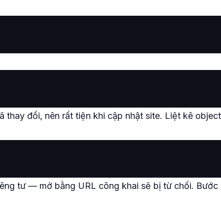
 thay đổi, nên rất tiện khi cập nhật site. Liệt kê object
riêng tư — mở bằng URL công khai sẽ bị từ chối. Bước