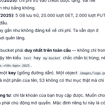
07/2025):
chi phí trừ vào credit được tặng. Vài file
ần như bằng không.
/2025):
5 GB lưu trữ, 20.000 lượt GET, 2.000 lượt PU
đầu.
này gần như không đáng kể về chi phí. Ta vẫn dọn ở
nơi quên lãng.
 bucket phải
duy nhất trên toàn cầu
— không chỉ tro
vậy tên kiểu
hay
chắc chắn bị trùng; n
test
my-bucket
.
s-<tên-bạn>-2025
m một
key
(giống đường dẫn). Một object
images/logo.p
là một phần của tên, S3 không có thư mục thật mà chỉ
êng tư
: chỉ tài khoản của bạn truy cập được. Muốn cho
n phải chủ động mở quyền. Mặc định riêng tư này là c