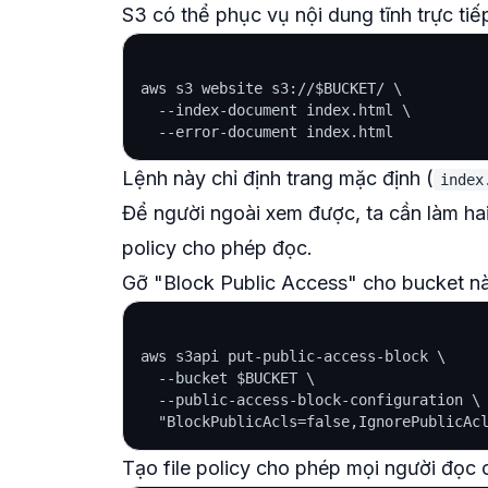
S3 có thể phục vụ nội dung tĩnh trực tiế
aws s3 website s3://$BUCKET/ \

  --index-document index.html \

Lệnh này chỉ định trang mặc định (
index
Để người ngoài xem được, ta cần làm hai
policy cho phép đọc.
Gỡ "Block Public Access" cho bucket n
aws s3api put-public-access-block \

  --bucket $BUCKET \

  --public-access-block-configuration \

Tạo file policy cho phép mọi người đọc 