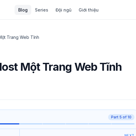
Blog
Series
Đội ngũ
Giới thiệu
 Một Trang Web Tĩnh
 Host Một Trang Web Tĩnh
Part
5
of
10
NEXT