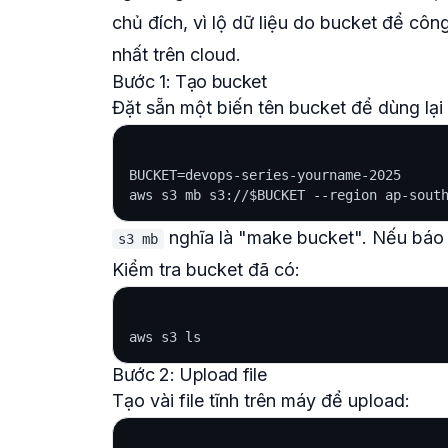
chủ đích, vì lộ dữ liệu do bucket để cô
nhất trên cloud.
Bước 1: Tạo bucket
Đặt sẵn một biến tên bucket để dùng lại
BUCKET=devops-series-yourname-2025

nghĩa là "make bucket". Nếu báo lỗ
s3 mb
Kiểm tra bucket đã có:
Bước 2: Upload file
Tạo vài file tĩnh trên máy để upload: