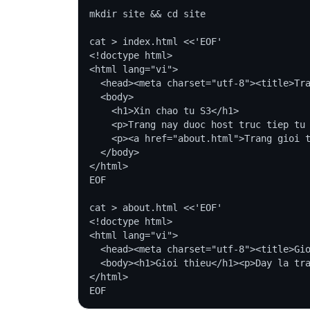
mkdir site && cd site

cat > index.html <<'EOF'

<!doctype html>

<html lang="vi">

  <head><meta charset="utf-8"><title>Tra
  <body>

    <h1>Xin chao tu S3</h1>

    <p>Trang nay duoc host truc tiep tu 
    <p><a href="about.html">Trang gioi t
  </body>

</html>

EOF

cat > about.html <<'EOF'

<!doctype html>

<html lang="vi">

  <head><meta charset="utf-8"><title>Gio
  <body><h1>Gioi thieu</h1><p>Day la tra
</html>
