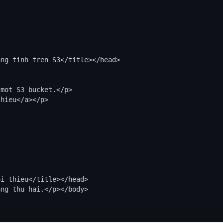
ng tinh tren S3</title></head>

mot S3 bucket.</p>

hieu</a></p>

i thieu</title></head>

ng thu hai.</p></body>
