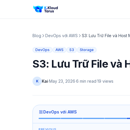
Blog
DevOps với AWS
S3: Lưu Trữ File và Host
DevOps
AWS
S3
Storage
S3: Lưu Trữ File và
Kai
·
May 23, 2026
·
6 min read
·
19
views
K
DevOps với AWS
PREVIOUS