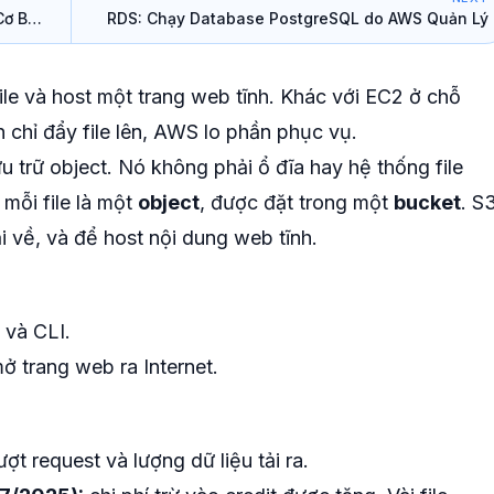
Cơ Bản
RDS: Chạy Database PostgreSQL do AWS Quản Lý
ile và host một trang web tĩnh. Khác với EC2 ở chỗ
 chỉ đẩy file lên, AWS lo phần phục vụ.
ưu trữ object. Nó không phải ổ đĩa hay hệ thống file
mỗi file là một
object
, được đặt trong một
bucket
. S
ải về, và để host nội dung web tĩnh.
 và CLI.
mở trang web ra Internet.
ượt request và lượng dữ liệu tải ra.