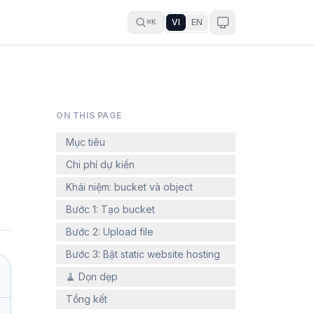
VI
EN
⌘K
ON THIS PAGE
Mục tiêu
Chi phí dự kiến
Khái niệm: bucket và object
Bước 1: Tạo bucket
Bước 2: Upload file
Bước 3: Bật static website hosting
🧹 Dọn dẹp
Tổng kết