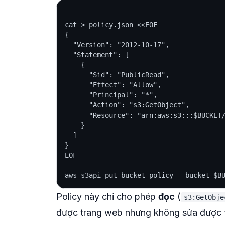
cat > policy.json <<EOF

{

  "Version": "2012-10-17",

  "Statement": [

    {

      "Sid": "PublicRead",

      "Effect": "Allow",

      "Principal": "*",

      "Action": "s3:GetObject",

      "Resource": "arn:aws:s3:::$BUCKET/
    }

  ]

}

EOF

Policy này chỉ cho phép
đọc
(
s3:GetObje
được trang web nhưng không sửa được f