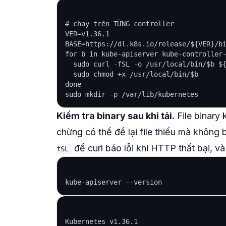
# chạy trên TỪNG controller

VER=v1.36.1

BASE=https://dl.k8s.io/release/${VER}/bi
for b in kube-apiserver kube-controller-
  sudo curl -fSL -o /usr/local/bin/$b ${
  sudo chmod +x /usr/local/bin/$b

done

Kiểm tra binary sau khi tải.
File binary
chừng có thể để lại file thiếu mà không 
để curl báo lỗi khi HTTP thất bại, và
fSL