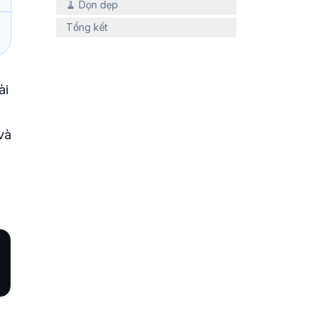
🧹 Dọn dẹp
Tổng kết
ài
và