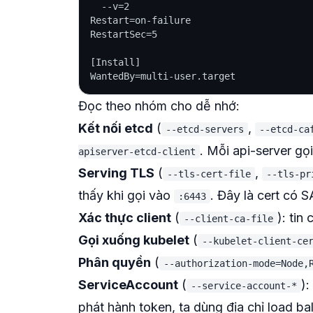
  --v=2

Restart=on-failure

RestartSec=5

[Install]

Đọc theo nhóm cho dễ nhớ:
Kết nối etcd
(
,
--etcd-servers
--etcd-ca
. Mỗi api-server gọ
apiserver-etcd-client
Serving TLS
(
,
--tls-cert-file
--tls-pr
thấy khi gọi vào
. Đây là cert có 
:6443
Xác thực client
(
): tin
--client-ca-file
Gọi xuống kubelet
(
--kubelet-client-ce
Phân quyền
(
--authorization-mode=Node,
ServiceAccount
(
)
--service-account-*
phát hành token, ta dùng địa chỉ load ba