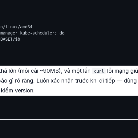
n/linux/amd64

manager kube-scheduler; do

BASE}/$b

 khá lớn (mỗi cái ~90MB), và một lần
lỗi mạng gi
curl
báo gì rõ ràng. Luôn xác nhận trước khi đi tiếp — dùn
 kiểm version: