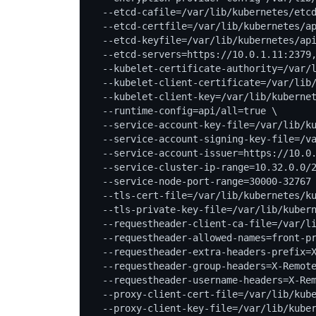
  --etcd-cafile=/var/lib/kubernetes/etcd
  --etcd-certfile=/var/lib/kubernetes/ap
  --etcd-keyfile=/var/lib/kubernetes/api
  --etcd-servers=https://10.0.1.11:2379,
  --kubelet-certificate-authority=/var/l
  --kubelet-client-certificate=/var/lib/
  --kubelet-client-key=/var/lib/kubernet
  --runtime-config=api/all=true \

  --service-account-key-file=/var/lib/ku
  --service-account-signing-key-file=/va
  --service-account-issuer=https://10.0.
  --service-cluster-ip-range=10.32.0.0/2
  --service-node-port-range=30000-32767 
  --tls-cert-file=/var/lib/kubernetes/ku
  --tls-private-key-file=/var/lib/kubern
  --requestheader-client-ca-file=/var/li
  --requestheader-allowed-names=front-pr
  --requestheader-extra-headers-prefix=X
  --requestheader-group-headers=X-Remote
  --requestheader-username-headers=X-Rem
  --proxy-client-cert-file=/var/lib/kube
  --proxy-client-key-file=/var/lib/kuber