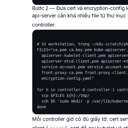
Bước 2 — Đưa cert và encryption-config lê
api-server cần khá nhiều file từ thư mục
controller:
# từ workstation, trong ~/k8s-scratch/pk
FILES="ca.pem ca-key.pem kube-apiserver.
  apiserver-kubelet-client.pem apiserver
  apiserver-etcd-client.pem apiserver-et
  service-account.pem service-account-ke
  front-proxy-ca.pem front-proxy-client.
  encryption-config.yaml"

for h in controller-0 controller-1 contr
  scp $FILES ${h}:/tmp/

  ssh $h 'sudo mkdir -p /var/lib/kuberne
Mỗi controller giờ có đủ giấy tờ: cert se