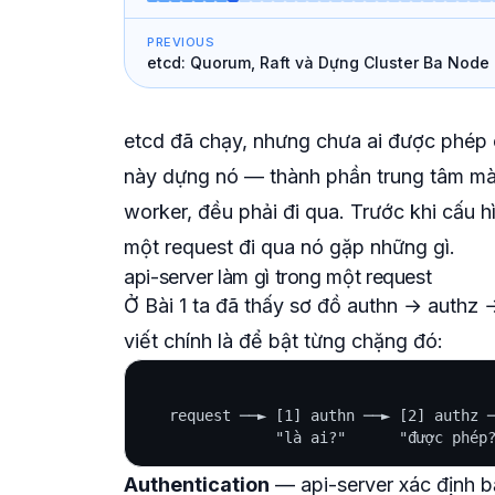
PREVIOUS
etcd: Quorum, Raft và Dựng Cluster Ba Node
etcd đã chạy, nhưng chưa ai được phép 
này dựng nó — thành phần trung tâm mà
worker, đều phải đi qua. Trước khi cấu h
một request đi qua nó gặp những gì.
api-server làm gì trong một request
Ở Bài 1 ta đã thấy sơ đồ authn → authz 
viết chính là để bật từng chặng đó:
   request ──► [1] authn ──► [2] authz ─
Authentication
— api-server xác định
b