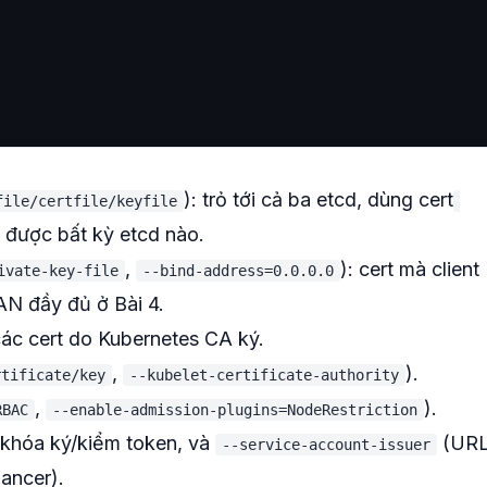
): trỏ tới cả ba etcd, dùng cert
file/certfile/keyfile
i được bất kỳ etcd nào.
,
): cert mà client
ivate-key-file
--bind-address=0.0.0.0
SAN đầy đủ ở Bài 4.
 các cert do Kubernetes CA ký.
,
).
rtificate/key
--kubelet-certificate-authority
,
).
RBAC
--enable-admission-plugins=NodeRestriction
: khóa ký/kiểm token, và
(UR
--service-account-issuer
lancer).