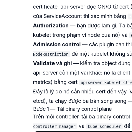
certificate: api-server đọc CN/O từ cert
của ServiceAccount thì xác minh bằng
-
Authorization
—
bạn được làm gì
. Ta b
kubelet trong phạm vi node của nó) và
Admission control
— các plugin can thiệ
để một kubelet không sử
NodeRestriction
Validate và ghi
— kiểm tra object đúng 
api-server còn một vai khác: nó là
client
metrics) bằng cert
apiserver-kubelet-cli
Đây là lý do nó cần nhiều cert đến vậy. V
etcd), ta chạy được
ba
bản song song — 
Bước 1 — Tải binary control plane
Trên mỗi controller, tải ba binary contro
và
để 
controller-manager
kube-scheduler