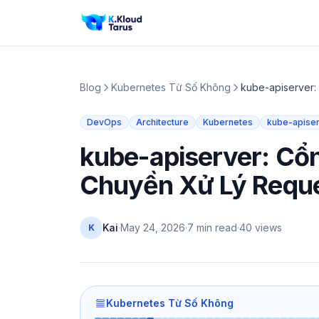
Blog
Kubernetes Từ Số Không
kube-apiserver:
DevOps
Architecture
Kubernetes
kube-apise
kube-apiserver: Cổ
Chuyền Xử Lý Requ
Kai
·
May 24, 2026
·
7 min read
·
40
views
K
Kubernetes Từ Số Không