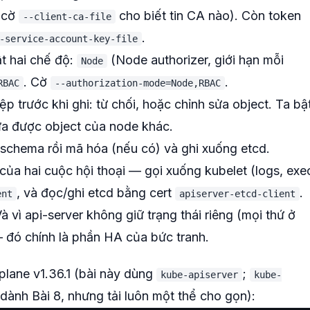
 (cờ
cho biết tin CA nào). Còn token
--client-ca-file
.
-service-account-key-file
ật hai chế độ:
(Node authorizer, giới hạn mỗi
Node
. Cờ
.
RBAC
--authorization-mode=Node,RBAC
p trước khi ghi: từ chối, hoặc chỉnh sửa object. Ta bậ
a được object của node khác.
schema rồi mã hóa (nếu có) và ghi xuống etcd.
của hai cuộc hội thoại — gọi xuống kubelet (logs, exe
, và đọc/ghi etcd bằng cert
.
ent
apiserver-etcd-client
à vì api-server không giữ trạng thái riêng (mọi thứ ở
đó chính là phần HA của bức tranh.
l plane v1.36.1 (bài này dùng
;
kube-apiserver
kube-
dành Bài 8, nhưng tải luôn một thể cho gọn):