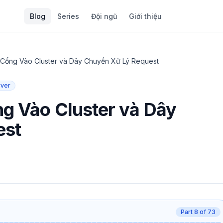
Blog
Series
Đội ngũ
Giới thiệu
 Cổng Vào Cluster và Dây Chuyền Xử Lý Request
rver
ng Vào Cluster và Dây
est
Part
8
of
73