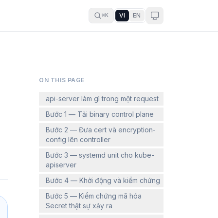
VI
EN
⌘K
ON THIS PAGE
api-server làm gì trong một request
Bước 1 — Tải binary control plane
Bước 2 — Đưa cert và encryption-
config lên controller
Bước 3 — systemd unit cho kube-
apiserver
Bước 4 — Khởi động và kiểm chứng
Bước 5 — Kiểm chứng mã hóa
Secret thật sự xảy ra