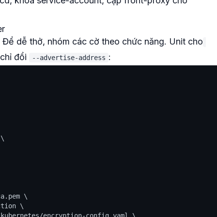
etcd, khóa service-account, cặp front-proxy cho
er
s. Để dễ thở, nhóm các cờ theo chức năng. Unit cho
 chỉ đổi
:
--advertise-address
\

a.pem \

tion \

kubernetes/encryption-config.yaml \
