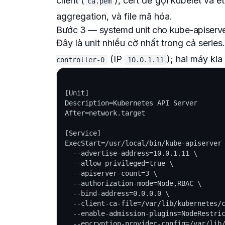
client (
), cert để gọi kubelet và 
ca.pem
aggregation, và file mã hóa.
Bước 3 — systemd unit cho kube-apiserv
Đây là unit nhiều cờ nhất trong cả serie
(IP
); hai máy kia
controller-0
10.0.1.11
[Unit]

Description=Kubernetes API Server

After=network.target

[Service]

ExecStart=/usr/local/bin/kube-apiserver 
  --advertise-address=10.0.1.11 \

  --allow-privileged=true \

  --apiserver-count=3 \

  --authorization-mode=Node,RBAC \

  --bind-address=0.0.0.0 \

  --client-ca-file=/var/lib/kubernetes/c
  --enable-admission-plugins=NodeRestric
  --encryption-provider-config=/var/lib/