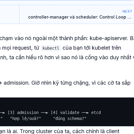
NEXT
controller-manager và scheduler: Control Loop và
Leader Election
chạm vào nó ngoài một thành phần: kube-apiserver. B
 mọi request, từ
của bạn tới kubelet trên
kubectl
ình, ta cần hiểu rõ hơn
vì sao
nó là cổng vào duy nhất 
→ admission. Giờ nhìn kỹ từng chặng, vì các cờ ta sắp
─► [3] admission ──► [4] validate ──► etcd

ạn là ai
. Trong cluster của ta, cách chính là client