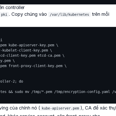
n controller
. Copy chúng vào
trên mỗi
pki
/var/lib/kubernetes
i

pem kube-apiserver-key.pem \

-kubelet-client-key.pem \

cd-client-key.pem etcd-ca.pem \

y.pem \

pem front-proxy-client-key.pem \

oller-2; do

tes && sudo mv /tmp/*.pem /tmp/encryption-config.yaml /v
rving của chính nó (
), CA để xác th
kube-apiserver.pem