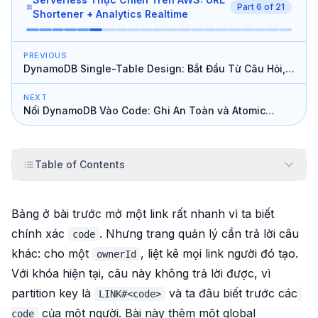
Part
6
of
21
Shortener + Analytics Realtime
PREVIOUS
DynamoDB Single-Table Design: Bắt Đầu Từ Câu Hỏi,
Không Phải Từ Bảng
NEXT
Nối DynamoDB Vào Code: Ghi An Toàn và Atomic
Counter
Table of Contents
Bảng ở bài trước mở một link rất nhanh vì ta biết
chính xác
. Nhưng trang quản lý cần trả lời câu
code
khác: cho một
, liệt kê mọi link người đó tạo.
ownerId
Với khóa hiện tại, câu này không trả lời được, vì
partition key là
và ta đâu biết trước các
LINK#<code>
của một người. Bài này thêm một global
code