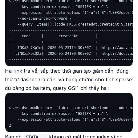
$ aws dynamodb query --table-name url-shortener --index-name
    --key-condition-expression "GSI1PK = :u" \

    --expression-attribute-values '{":u":{"S":"USER#user-001
    --no-scan-index-forward \

    --query 'Items[].{code:PK.S,createdAt:createdAt.S,target
------------------------------------------------------------
|     code     |       createdAt        |                 ta
+--------------+------------------------+-------------------
|  LINK#Zb7Kp1m|  2026-05-25T14:30:00Z  |  https://aws.amazo
|  LINK#aK9xQ2z|  2026-05-24T09:00:00Z  |  https://docs.aws.
Hai link trả về, sắp theo thời gian tạo giảm dần, đúng
thứ tự dashboard cần. Và bằng chứng cho tính sparse:
dù bảng có ba item, query GSI1 chỉ thấy hai:
$ aws dynamodb query --table-name url-shortener --index-name
    --key-condition-expression "GSI1PK = :u" \

    --expression-attribute-values '{":u":{"S":"USER#user-001
Bản ghi
không có mặt trong index vì nó
STAT#...