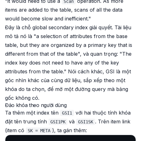
"it would need to use a
operation. As more
Scan
items are added to the table, scans of all the data
would become slow and inefficient."
Đây là chỗ global secondary index giải quyết. Tài liệu
mô tả nó là "a selection of attributes from the base
table, but they are organized by a primary key that is
different from that of the table", và quan trọng: "The
index key does not need to have any of the key
attributes from the table." Nói cách khác, GSI là một
góc nhìn khác của cùng dữ liệu, sắp xếp theo một
khóa do ta chọn, để mở một đường query mà bảng
gốc không có.
Đảo khóa theo người dùng
Ta thêm một index tên
với hai thuộc tính khóa
GSI1
đặt tên trung tính
và
. Trên item link
GSI1PK
GSI1SK
(item có
), ta gán thêm:
SK = META