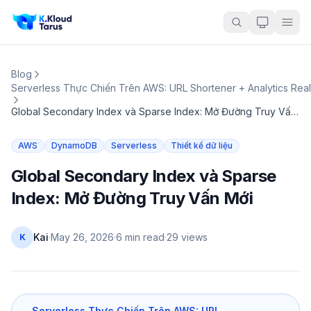
Blog
Serverless Thực Chiến Trên AWS: URL Shortener + Analytics Real
Global Secondary Index và Sparse Index: Mở Đường Truy Vấn Mới
AWS
DynamoDB
Serverless
Thiết kế dữ liệu
Global Secondary Index và Sparse
Index: Mở Đường Truy Vấn Mới
Kai
·
May 26, 2026
·
6 min read
·
29
views
K
Serverless Thực Chiến Trên AWS: URL