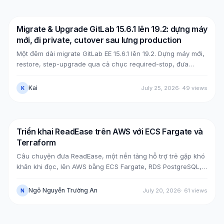
Migrate & Upgrade GitLab 15.6.1 lên 19.2: dựng máy
DevOps
AWS
mới, đi private, cutover sau lưng production
Một đêm dài migrate GitLab EE 15.6.1 lên 19.2. Dựng máy mới,
restore, step-upgrade qua cả chục required-stop, đưa
GitLab từ public (Cloudflare + ELB) về private (NLB +
PrivateLink + Transit Gateway), rồi cutover bằng split-
Kai
July 25, 2026
·
49
views
K
horizon DNS, tất cả mà không đụng máy cũ. Kèm các case
bug thật lúc upgrade, mẹo tăng tốc upgrade, và bảy lỗi hậu
cutover cùng cách xử.
Triển khai ReadEase trên AWS với ECS Fargate và
AWS
RDS
Terraform
Câu chuyện đưa ReadEase, một nền tảng hỗ trợ trẻ gặp khó
khăn khi đọc, lên AWS bằng ECS Fargate, RDS PostgreSQL,
S3 và Terraform trong một kiến trúc Single-AZ tối ưu cho
portfolio/demo.
Ngô Nguyễn Trường An
July 20, 2026
·
61
views
N