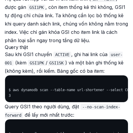
được gán
, còn item thống kê thì không, GSI1
GSI1PK
tự động chỉ chứa link. Ta không cần lọc bỏ thống kê
khi query danh sách link, chúng vốn không nằm trong
index. Việc chỉ gán khóa GSI cho item link là cách
phân loại sẵn ngay trong tầng dữ liệu.
Query thật
Sau khi GSI1 chuyển
, ghi hai link của
ACTIVE
user-
(kèm
/
) và một bản ghi thống kê
001
GSI1PK
GSI1SK
(không kèm), rồi kiểm. Bảng gốc có ba item:
$ aws dynamodb scan --table-name url-shortener --select COUN
Query GSI1 theo người dùng, đặt
--no-scan-index-
để lấy mới nhất trước:
forward