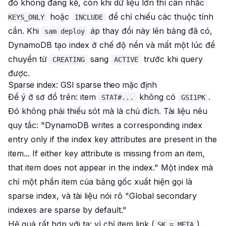
đó không đáng kể, còn khi dữ liệu lớn thì cân nhắc
hoặc
để chỉ chiếu các thuộc tính
KEYS_ONLY
INCLUDE
cần. Khi
áp thay đổi này lên bảng đã có,
sam deploy
DynamoDB tạo index ở chế độ nền và mất một lúc để
chuyển từ
sang
trước khi query
CREATING
ACTIVE
được.
Sparse index: GSI sparse theo mặc định
Để ý ở sơ đồ trên: item
không có
.
STAT#...
GSI1PK
Đó không phải thiếu sót mà là chủ đích. Tài liệu nêu
quy tắc: "DynamoDB writes a corresponding index
entry only if the index key attributes are present in the
item... If either key attribute is missing from an item,
that item does not appear in the index." Một index mà
chỉ một phần item của bảng gốc xuất hiện gọi là
sparse index
, và tài liệu nói rõ "Global secondary
indexes are sparse by default."
Hệ quả rất hợp với ta: vì chỉ item link (
)
SK = META