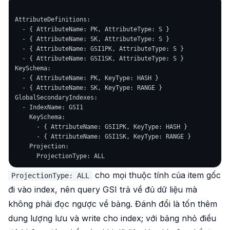
AttributeDefinitions:

  - { AttributeName: PK, AttributeType: S }

  - { AttributeName: SK, AttributeType: S }

  - { AttributeName: GSI1PK, AttributeType: S }

  - { AttributeName: GSI1SK, AttributeType: S }

KeySchema:

  - { AttributeName: PK, KeyType: HASH }

  - { AttributeName: SK, KeyType: RANGE }

GlobalSecondaryIndexes:

  - IndexName: GSI1

    KeySchema:

      - { AttributeName: GSI1PK, KeyType: HASH }

      - { AttributeName: GSI1SK, KeyType: RANGE }

    Projection:

cho mọi thuộc tính của item gốc
ProjectionType: ALL
đi vào index, nên query GSI trả về đủ dữ liệu mà
không phải đọc ngược về bảng. Đánh đổi là tốn thêm
dung lượng lưu và write cho index; với bảng nhỏ điều