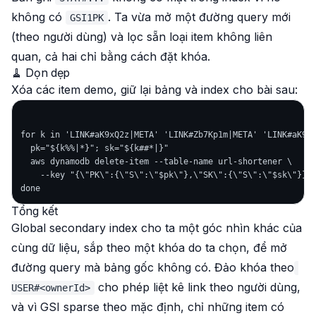
không có
. Ta vừa mở một đường query mới
GSI1PK
(theo người dùng) và lọc sẵn loại item không liên
quan, cả hai chỉ bằng cách đặt khóa.
🧹 Dọn dẹp
Xóa các item demo, giữ lại bảng và index cho bài sau:
for k in 'LINK#aK9xQ2z|META' 'LINK#Zb7Kp1m|META' 'LINK#aK9xQ
  pk="${k%%|*}"; sk="${k##*|}"

  aws dynamodb delete-item --table-name url-shortener \

    --key "{\"PK\":{\"S\":\"$pk\"},\"SK\":{\"S\":\"$sk\"}}"

Tổng kết
Global secondary index cho ta một góc nhìn khác của
cùng dữ liệu, sắp theo một khóa do ta chọn, để mở
đường query mà bảng gốc không có. Đảo khóa theo
cho phép liệt kê link theo người dùng,
USER#<ownerId>
và vì GSI sparse theo mặc định, chỉ những item có