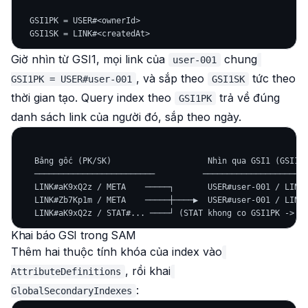
  GSI1PK = USER#<ownerId>

Giờ nhìn từ GSI1, mọi link của
chung
user-001
, và sắp theo
tức theo
GSI1PK = USER#user-001
GSI1SK
thời gian tạo. Query index theo
trả về đúng
GSI1PK
danh sách link của người đó, sắp theo ngày.
   Bảng gốc (PK/SK)                    Nhìn qua GSI1 (GSI1PK
   ─────────────────────────          ──────────────────────
   LINK#aK9xQ2z / META    ─────┐       USER#user-001 / LINK#
   LINK#Zb7Kp1m / META    ─────┼────▶  USER#user-001 / LINK#
Khai báo GSI trong SAM
Thêm hai thuộc tính khóa của index vào
, rồi khai
AttributeDefinitions
:
GlobalSecondaryIndexes