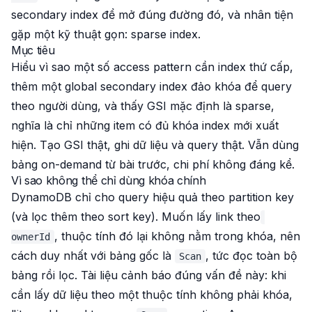
secondary index để mở đúng đường đó, và nhân tiện
gặp một kỹ thuật gọn: sparse index.
Mục tiêu
Hiểu vì sao một số access pattern cần index thứ cấp,
thêm một global secondary index đảo khóa để query
theo người dùng, và thấy GSI mặc định là sparse,
nghĩa là chỉ những item có đủ khóa index mới xuất
hiện. Tạo GSI thật, ghi dữ liệu và query thật. Vẫn dùng
bảng on-demand từ bài trước, chi phí không đáng kể.
Vì sao không thể chỉ dùng khóa chính
DynamoDB chỉ cho query hiệu quả theo partition key
(và lọc thêm theo sort key). Muốn lấy link theo
, thuộc tính đó lại không nằm trong khóa, nên
ownerId
cách duy nhất với bảng gốc là
, tức đọc toàn bộ
Scan
bảng rồi lọc. Tài liệu cảnh báo đúng vấn đề này: khi
cần lấy dữ liệu theo một thuộc tính không phải khóa,