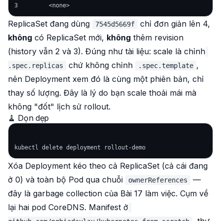
ReplicaSet đang dùng
chỉ đơn giản lên 4,
7545d5669f
không
có ReplicaSet mới,
không
thêm revision
(history vẫn 2 và 3). Đúng như tài liệu: scale là chỉnh
chứ không chỉnh
,
.spec.replicas
.spec.template
nên Deployment xem đó là cùng một phiên bản, chỉ
thay số lượng. Đây là lý do bạn scale thoải mái mà
không "đốt" lịch sử rollout.
🧹 Dọn dẹp
Xóa Deployment kéo theo cả ReplicaSet (cả cái đang
ở 0) và toàn bộ Pod qua chuỗi
—
ownerReferences
đây là garbage collection của Bài 17 làm việc. Cụm về
lại hai pod CoreDNS. Manifest ở