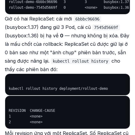
rollout-demo-6bbbc96696   3         3        busybox:1.37

Giờ có
hai
ReplicaSet: cái mới
6bbbc96696
(busybox:1.37) đang giữ 3 Pod, cái cũ
7545d5669f
(busybox:1.36) bị hạ về
0
—
nhưng không bị xóa
. Đây
là mấu chốt của rollback: ReplicaSet cũ được giữ lại ở
0 bản sao như một "ảnh chụp" phiên bản trước, sẵn
sàng được nâng lại.
cho
kubectl rollout history
thấy các phiên bản đó:
REVISION  CHANGE-CAUSE

1         <none>

Mỗi revision ứng với một ReplicaSet. Số ReplicaSet cũ