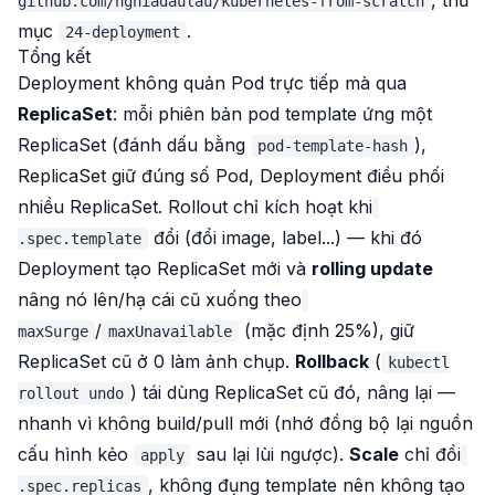
, thư
github.com/nghiadaulau/kubernetes-from-scratch
mục
.
24-deployment
Tổng kết
Deployment không quản Pod trực tiếp mà qua
ReplicaSet
: mỗi phiên bản pod template ứng một
ReplicaSet (đánh dấu bằng
),
pod-template-hash
ReplicaSet giữ đúng số Pod, Deployment điều phối
nhiều ReplicaSet. Rollout
chỉ
kích hoạt khi
đổi (đổi image, label...) — khi đó
.spec.template
Deployment tạo ReplicaSet mới và
rolling update
nâng nó lên/hạ cái cũ xuống theo
/
(mặc định 25%), giữ
maxSurge
maxUnavailable
ReplicaSet cũ ở 0 làm ảnh chụp.
Rollback
(
kubectl
) tái dùng ReplicaSet cũ đó, nâng lại —
rollout undo
nhanh vì không build/pull mới (nhớ đồng bộ lại nguồn
cấu hình kẻo
sau lại lùi ngược).
Scale
chỉ đổi
apply
, không đụng template nên không tạo
.spec.replicas