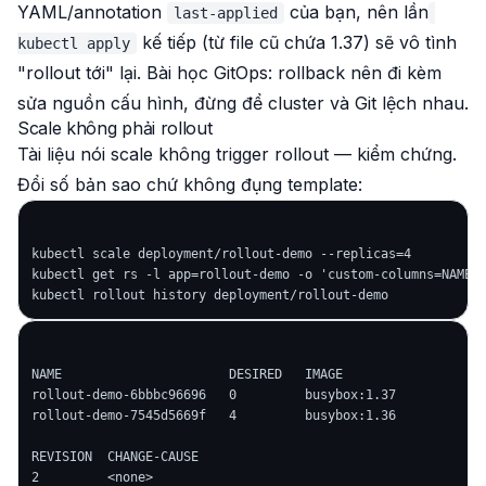
YAML/annotation
của bạn, nên lần
last-applied
kế tiếp (từ file cũ chứa 1.37) sẽ vô tình
kubectl apply
"rollout tới" lại. Bài học GitOps: rollback nên đi kèm
sửa nguồn cấu hình, đừng để cluster và Git lệch nhau.
Scale không phải rollout
Tài liệu nói scale
không
trigger rollout — kiểm chứng.
Đổi số bản sao chứ không đụng template:
kubectl scale deployment/rollout-demo --replicas=4

kubectl get rs -l app=rollout-demo -o 'custom-columns=NAME:.
NAME                      DESIRED   IMAGE

rollout-demo-6bbbc96696   0         busybox:1.37

rollout-demo-7545d5669f   4         busybox:1.36

REVISION  CHANGE-CAUSE

2         <none>
