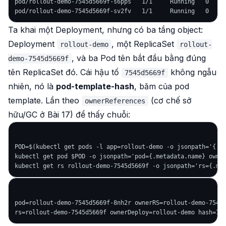
pod/rollout-demo-7545d5669f-s6pps   1/1     Running   0     
Ta khai
một
Deployment, nhưng có
ba
tầng object:
Deployment
, một ReplicaSet
rollout-demo
rollout-
, và ba Pod tên bắt đầu bằng đúng
demo-7545d5669f
tên ReplicaSet đó. Cái hậu tố
không ngẫu
7545d5669f
nhiên, nó là
pod-template-hash
, băm của pod
template. Lần theo
(cơ chế sở
ownerReferences
hữu/GC ở Bài 17) để thấy chuỗi:
POD=$(kubectl get pods -l app=rollout-demo -o jsonpath='{.it
kubectl get pod $POD -o jsonpath='pod={.metadata.name} owner
pod=rollout-demo-7545d5669f-8nh2r ownerRS=rollout-demo-7545d