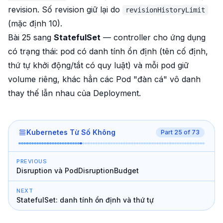
revision. Số revision giữ lại do
revisionHistoryLimit
(mặc định 10).
Bài 25 sang
StatefulSet
— controller cho ứng dụng
có trạng thái
: pod có danh tính ổn định (tên cố định,
thứ tự khởi động/tắt có quy luật) và mỗi pod giữ
volume riêng, khác hẳn các Pod "đàn cá" vô danh
thay thế lẫn nhau của Deployment.
Kubernetes Từ Số Không
Part
25
of
73
PREVIOUS
Disruption và PodDisruptionBudget
NEXT
StatefulSet: danh tính ổn định và thứ tự