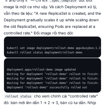
"if and only if" — chỉ khi
đổi. Đổi
.spec.template
image là một ca như vậy. Và cách Deployment xử lý,
vẫn theo tài liệu:
"A new ReplicaSet is created, and the
Deployment gradually scales it up while scaling down
the old ReplicaSet, ensuring Pods are replaced at a
controlled rate."
Đổi image rồi theo dõi:
kubectl set image deployment/rollout-demo app=busybox:1.37

deployment.apps/rollout-demo image updated

Waiting for deployment "rollout-demo" rollout to finish: 1 o
Waiting for deployment "rollout-demo" rollout to finish: 2 o
Waiting for deployment "rollout-demo" rollout to finish: 1 o
cho xem chính cái "controlled rate"
rollout status
đó: bản mới lên dần 1 → 2 → 3, bản cũ lui dần. Nhịp