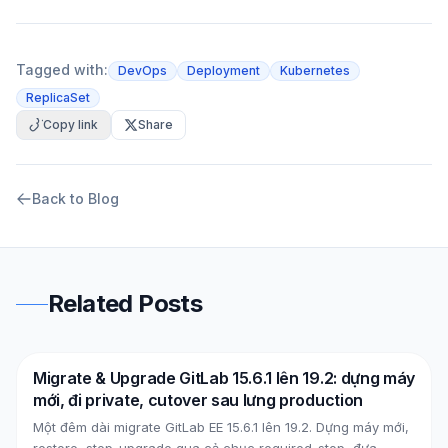
Tagged with:
DevOps
Deployment
Kubernetes
ReplicaSet
Copy link
Share
Back to Blog
Related Posts
Migrate & Upgrade GitLab 15.6.1 lên 19.2: dựng máy
DevOps
AWS
mới, đi private, cutover sau lưng production
Một đêm dài migrate GitLab EE 15.6.1 lên 19.2. Dựng máy mới,