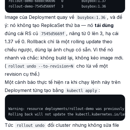
rollout-demo-6bbbc96696   0         busybox:1.37

Image của Deployment quay về
, và để
busybox:1.36
ý: nó
không
tạo ReplicaSet thứ ba — nó
tái dùng
đúng cái RS cũ
, nâng từ 0 lên 3, hạ cái
7545d5669f
1.37 về 0. Rollback chỉ là một rolling update theo
chiều ngược, dùng lại ảnh chụp có sẵn. Vì thế nó
nhanh và chắc: không build lại, không kéo image mới.
(
cho lùi về một
rollout undo --to-revision=N
revision cụ thể.)
Một cảnh báo thực tế hiện ra khi chạy lệnh này trên
Deployment từng tạo bằng
:
kubectl apply
Warning: resource deployments/rollout-demo was previously ma
Tức
đổi cluster nhưng
không
sửa file
rollout undo