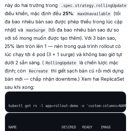
này do hai trường trong
.spec.strategy.rollingUpdate
điều khiển, mặc định đều
25%
:
(tối
maxUnavailable
đa bao nhiêu bản sao được phép thiếu trong lúc cập
nhật) và
(tối đa bao nhiêu bản sao
dư
so
maxSurge
với số mong muốn được tạo thêm). Với 3 bản sao,
25% làm tròn lên 1 — nên trong quá trình rollout có
lúc chạy tới 4 pod (3 + 1 surge) và không bao giờ tụt
dưới 2 sẵn sàng. (
là chiến lược mặc
RollingUpdate
định; còn
thì giết sạch bản cũ rồi mới dựng
Recreate
bản mới — chấp nhận downtime.) Xem hai ReplicaSet
sau khi xong:
NAME                      DESIRED   READY    IMAGE
