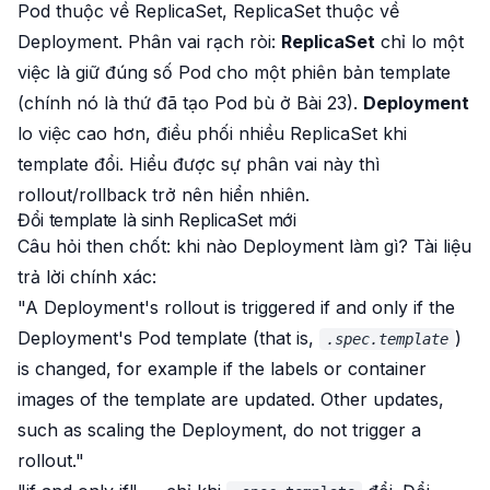
Pod thuộc về ReplicaSet, ReplicaSet thuộc về
Deployment. Phân vai rạch ròi:
ReplicaSet
chỉ lo một
việc là giữ đúng số Pod cho
một
phiên bản template
(chính nó là thứ đã tạo Pod bù ở Bài 23).
Deployment
lo việc cao hơn, điều phối
nhiều
ReplicaSet khi
template đổi. Hiểu được sự phân vai này thì
rollout/rollback trở nên hiển nhiên.
Đổi template là sinh ReplicaSet mới
Câu hỏi then chốt: khi nào Deployment làm gì? Tài liệu
trả lời chính xác:
"A Deployment's rollout is triggered if and only if the
Deployment's Pod template (that is,
)
.spec.template
is changed, for example if the labels or container
images of the template are updated. Other updates,
such as scaling the Deployment, do not trigger a
rollout."