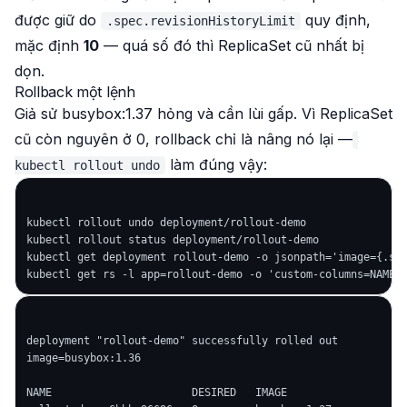
được giữ do
quy định,
.spec.revisionHistoryLimit
mặc định
10
— quá số đó thì ReplicaSet cũ nhất bị
dọn.
Rollback một lệnh
Giả sử busybox:1.37 hỏng và cần lùi gấp. Vì ReplicaSet
cũ còn nguyên ở 0, rollback chỉ là nâng nó lại —
làm đúng vậy:
kubectl rollout undo
kubectl rollout undo deployment/rollout-demo

kubectl rollout status deployment/rollout-demo

kubectl get deployment rollout-demo -o jsonpath='image={.spe
deployment "rollout-demo" successfully rolled out

image=busybox:1.36

NAME                      DESIRED   IMAGE
