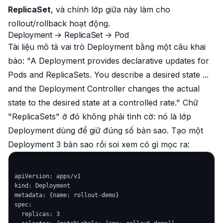
ReplicaSet
, và chính lớp giữa này làm cho
rollout/rollback hoạt động.
Deployment → ReplicaSet → Pod
Tài liệu mô tả vai trò Deployment bằng một câu khai
báo:
"A Deployment provides declarative updates for
Pods and ReplicaSets. You describe a desired state ...
and the Deployment Controller changes the actual
state to the desired state at a controlled rate."
Chữ
"ReplicaSets" ở đó không phải tình cờ: nó là lớp
Deployment dùng để giữ đúng số bản sao. Tạo một
Deployment 3 bản sao rồi soi xem có gì mọc ra:
apiVersion: apps/v1

kind: Deployment

metadata: {name: rollout-demo}

spec:

  replicas: 3
