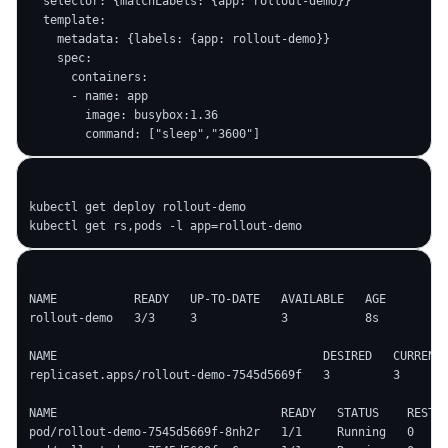
  selector: {matchLabels: {app: rollout-demo}}

  template:

    metadata: {labels: {app: rollout-demo}}

    spec:

      containers:

      - name: app

        image: busybox:1.36

kubectl get deploy rollout-demo

NAME           READY   UP-TO-DATE   AVAILABLE   AGE

rollout-demo   3/3     3            3           8s

NAME                                      DESIRED   CURRENT 
replicaset.apps/rollout-demo-7545d5669f   3         3       
NAME                                READY   STATUS    RESTAR
pod/rollout-demo-7545d5669f-8nh2r   1/1     Running   0     