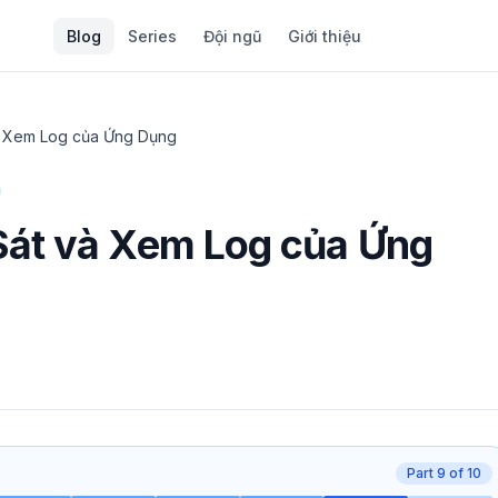
Blog
Series
Đội ngũ
Giới thiệu
à Xem Log của Ứng Dụng
át và Xem Log của Ứng
Part
9
of
10