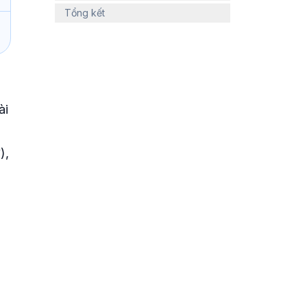
Tổng kết
ài
),