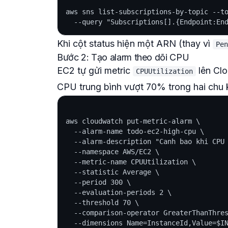
aws sns list-subscriptions-by-topic --to
Khi cột status hiện một ARN (thay vì
Pen
Bước 2: Tạo alarm theo dõi CPU
EC2 tự gửi metric
lên Clo
CPUUtilization
CPU trung bình vượt 70% trong hai chu k
aws cloudwatch put-metric-alarm \

  --alarm-name todo-ec2-high-cpu \

  --alarm-description "Canh bao khi CPU 
  --namespace AWS/EC2 \

  --metric-name CPUUtilization \

  --statistic Average \

  --period 300 \

  --evaluation-periods 2 \

  --threshold 70 \

  --comparison-operator GreaterThanThres
  --dimensions Name=InstanceId,Value=$IN