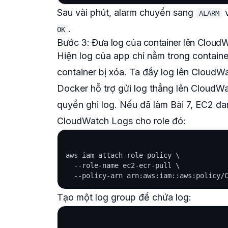
Sau vài phút, alarm chuyển sang
v
ALARM
.
OK
Bước 3: Đưa log của container lên Cloud
Hiện log của app chỉ nằm trong contain
container bị xóa. Ta đẩy log lên CloudWa
Docker hỗ trợ gửi log thẳng lên CloudW
quyền ghi log. Nếu đã làm Bài 7, EC2 đ
CloudWatch Logs cho role đó:
aws iam attach-role-policy \

  --role-name ec2-ecr-pull \

Tạo một log group để chứa log: