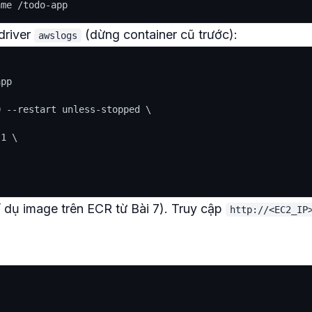
driver
(dừng container cũ trước):
awslogs
pp

 --restart unless-stopped \

1 \

dụ image trên ECR từ Bài 7). Truy cập
http://<EC2_IP