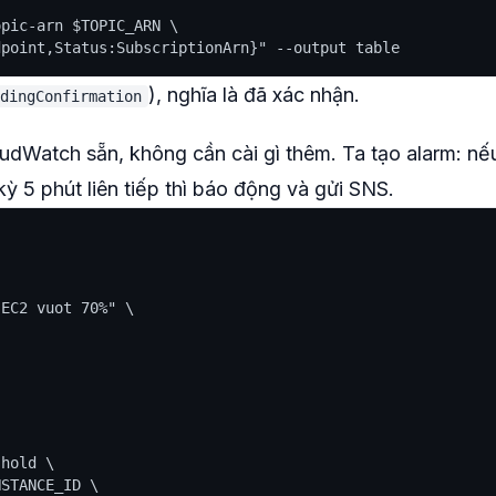
pic-arn $TOPIC_ARN \

), nghĩa là đã xác nhận.
dingConfirmation
udWatch sẵn, không cần cài gì thêm. Ta tạo alarm: nế
ỳ 5 phút liên tiếp thì báo động và gửi SNS.
EC2 vuot 70%" \

hold \

STANCE_ID \
