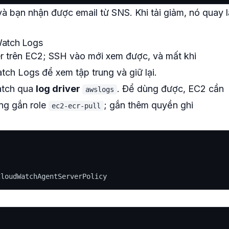
à bạn nhận được email từ SNS. Khi tải giảm, nó quay l
Watch Logs
er trên EC2; SSH vào mới xem được, và mất khi
tch Logs để xem tập trung và giữ lại.
atch qua
log driver
. Để dùng được, EC2 cần
awslogs
ang gắn role
; gắn thêm quyền ghi
ec2-ecr-pull