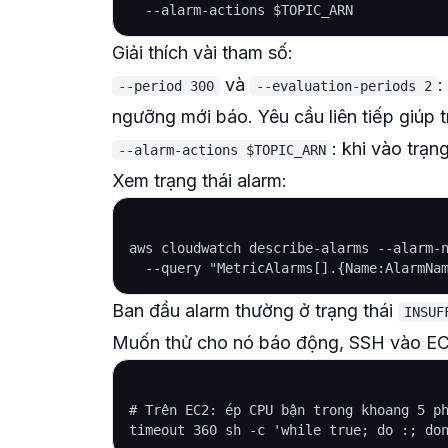
Giải thích vài tham số:
và
:
--period 300
--evaluation-periods 2
ngưỡng mới báo. Yêu cầu liên tiếp giúp 
: khi vào trạn
--alarm-actions $TOPIC_ARN
Xem trạng thái alarm:
aws cloudwatch describe-alarms --alarm-n
Ban đầu alarm thường ở trạng thái
INSUF
Muốn thử cho nó báo động, SSH vào EC2 
# Trên EC2: ép CPU bận trong khoang 5 ph