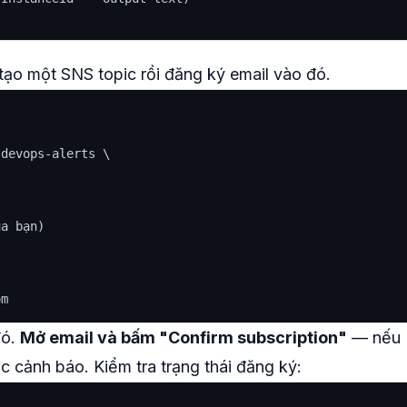
tạo một SNS topic rồi đăng ký email vào đó.
devops-alerts \

a bạn)

đó.
Mở email và bấm "Confirm subscription"
— nếu
 cảnh báo. Kiểm tra trạng thái đăng ký: