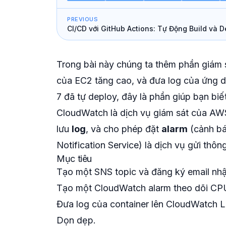
PREVIOUS
CI/CD với GitHub Actions: Tự Động Build và 
lên AWS
Trong bài này chúng ta thêm phần giám 
của EC2 tăng cao, và đưa log của ứng dụ
7 đã tự deploy, đây là phần giúp bạn bi
CloudWatch là dịch vụ giám sát của AW
lưu
log
, và cho phép đặt
alarm
(cảnh bá
Notification Service) là dịch vụ gửi thôn
Mục tiêu
Tạo một SNS topic và đăng ký email nh
Tạo một CloudWatch alarm theo dõi CP
Đưa log của container lên CloudWatch 
Dọn dẹp.