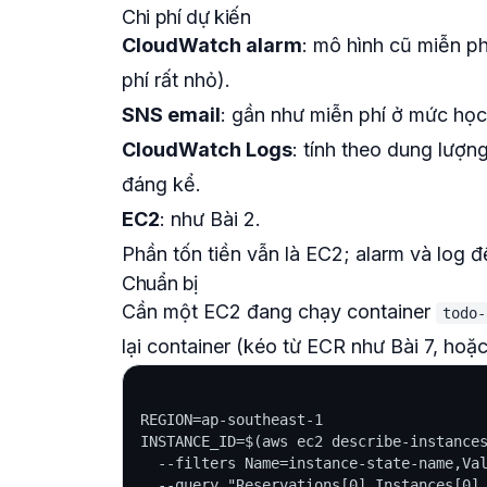
Chi phí dự kiến
CloudWatch alarm
: mô hình cũ miễn phí
phí rất nhỏ).
SNS email
: gần như miễn phí ở mức học
CloudWatch Logs
: tính theo dung lượn
đáng kể.
EC2
: như Bài 2.
Phần tốn tiền vẫn là EC2; alarm và log để
Chuẩn bị
Cần một EC2 đang chạy container
todo-
lại container (kéo từ ECR như Bài 7, hoặc 
REGION=ap-southeast-1

INSTANCE_ID=$(aws ec2 describe-instances
  --filters Name=instance-state-name,Val
  --query "Reservations[0].Instances[0].