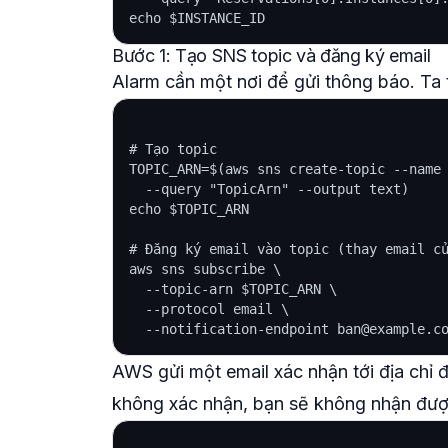
Bước 1: Tạo SNS topic và đăng ký email
Alarm cần một nơi để gửi thông báo. Ta 
# Tạo topic

TOPIC_ARN=$(aws sns create-topic --name 
  --query "TopicArn" --output text)

echo $TOPIC_ARN

# Đăng ký email vào topic (thay email củ
aws sns subscribe \

  --topic-arn $TOPIC_ARN \

  --protocol email \

AWS gửi một email xác nhận tới địa chỉ 
không xác nhận, bạn sẽ không nhận được