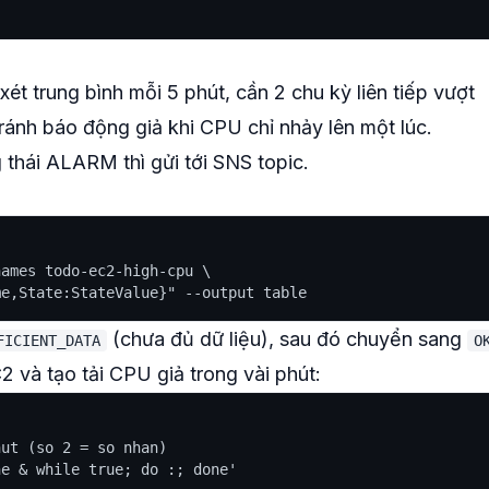
 xét trung bình mỗi 5 phút, cần 2 chu kỳ liên tiếp vượt
tránh báo động giả khi CPU chỉ nhảy lên một lúc.
g thái ALARM thì gửi tới SNS topic.
ames todo-ec2-high-cpu \

(chưa đủ dữ liệu), sau đó chuyển sang
FICIENT_DATA
O
và tạo tải CPU giả trong vài phút:
ut (so 2 = so nhan)
