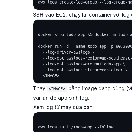
SSH vào EC2, chạy lại container với log 
docker stop todo-app && docker rm todo-a
docker run -d --name todo-app -p 80:3000
  --log-driver=awslogs \

  --log-opt awslogs-region=ap-southeast-
  --log-opt awslogs-group=/todo-app \

  --log-opt awslogs-stream=container \

Thay
bằng image đang dùng (ví 
<IMAGE>
vài lần để app sinh log.
Xem log từ máy của bạn: