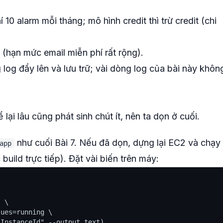
 10 alarm mỗi tháng; mô hình credit thì trừ credit (chi
 (hạn mức email miễn phí rất rộng).
g log đẩy lên và lưu trữ; vài dòng log của bài này khôn
 lại lâu cũng phát sinh chút ít, nên ta dọn ở cuối.
như cuối Bài 7. Nếu đã dọn, dựng lại EC2 và chạy
app
build trực tiếp). Đặt vài biến trên máy:
 \

ues=running \

InstanceId" --output text)
