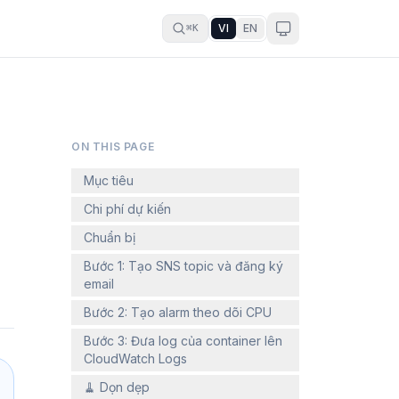
VI
EN
⌘K
ON THIS PAGE
Mục tiêu
Chi phí dự kiến
Chuẩn bị
Bước 1: Tạo SNS topic và đăng ký
email
Bước 2: Tạo alarm theo dõi CPU
Bước 3: Đưa log của container lên
CloudWatch Logs
🧹 Dọn dẹp