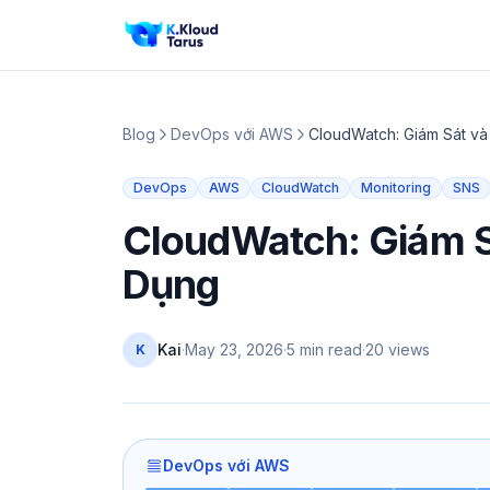
Blog
DevOps với AWS
CloudWatch: Giám Sát v
DevOps
AWS
CloudWatch
Monitoring
SNS
CloudWatch: Giám S
Dụng
Kai
·
May 23, 2026
·
5 min read
·
20
views
K
DevOps với AWS