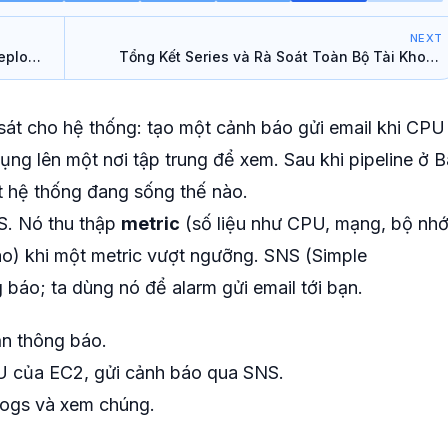
NEXT
Deploy
Tổng Kết Series và Rà Soát Toàn Bộ Tài Khoản
AWS
sát cho hệ thống: tạo một cảnh báo gửi email khi CPU
ng lên một nơi tập trung để xem. Sau khi pipeline ở B
ết hệ thống đang sống thế nào.
S. Nó thu thập
metric
(số liệu như CPU, mạng, bộ nhớ
o) khi một metric vượt ngưỡng. SNS (Simple
g báo; ta dùng nó để alarm gửi email tới bạn.
ận thông báo.
U của EC2, gửi cảnh báo qua SNS.
Logs và xem chúng.