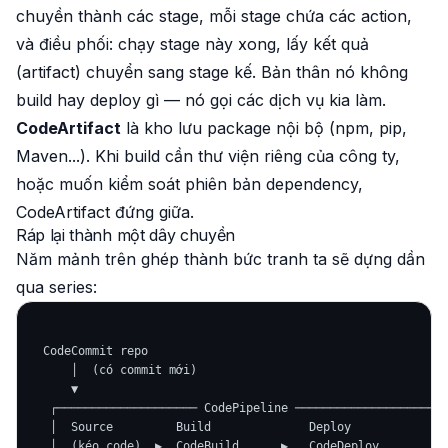
chuyền thành các
stage
, mỗi stage chứa các
action
,
và điều phối: chạy stage này xong, lấy kết quả
(artifact) chuyển sang stage kế. Bản thân nó không
build hay deploy gì — nó gọi các dịch vụ kia làm.
CodeArtifact
là kho lưu package nội bộ (npm, pip,
Maven...). Khi build cần thư viện riêng của công ty,
hoặc muốn kiểm soát phiên bản dependency,
CodeArtifact đứng giữa.
Ráp lại thành một dây chuyền
Năm mảnh trên ghép thành bức tranh ta sẽ dựng dần
qua series:
  CodeCommit repo

      │  (có commit mới)

      ▼

   ┌──────────────────── CodePipeline ────────────────────┐

   │  Source         Build              Deploy             │
   │  (kéo code)  ▶  CodeBuild      ▶   CodeDeploy         │