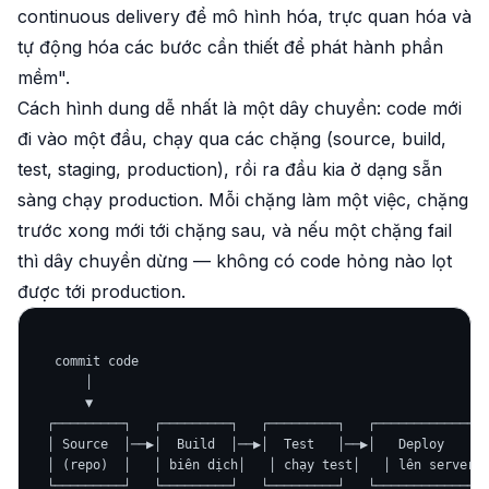
continuous delivery để mô hình hóa, trực quan hóa và
tự động hóa các bước cần thiết để phát hành phần
mềm".
Cách hình dung dễ nhất là một
dây chuyền
: code mới
đi vào một đầu, chạy qua các chặng (source, build,
test, staging, production), rồi ra đầu kia ở dạng sẵn
sàng chạy production. Mỗi chặng làm một việc, chặng
trước xong mới tới chặng sau, và nếu một chặng fail
thì dây chuyền dừng — không có code hỏng nào lọt
được tới production.
   commit code

       │

       ▼

  ┌─────────┐   ┌─────────┐   ┌─────────┐   ┌─────────────┐

  │ Source  │──▶│  Build  │──▶│  Test   │──▶│   Deploy    │─
  │ (repo)  │   │ biên dịch│   │ chạy test│   │ lên server │
  └─────────┘   └─────────┘   └─────────┘   └─────────────┘
