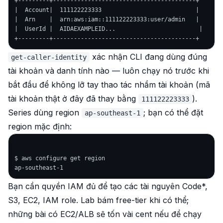
+---------+-----------------------------------------+

|  Account|  111122223333                           |

|  Arn    |  arn:aws:iam::111122223333:user/admin   |

|  UserId |  AIDAEXAMPLEID...                        |

xác nhận CLI đang dùng đúng
get-caller-identity
tài khoản và danh tính nào — luôn chạy nó trước khi
bắt đầu để không lỡ tay thao tác nhầm tài khoản (mã
tài khoản thật ở đây đã thay bằng
).
111122223333
Series dùng region
; bạn có thể đặt
ap-southeast-1
region mặc định:
$ aws configure get region

Bạn cần quyền IAM đủ để tạo các tài nguyên Code*,
S3, EC2, IAM role. Lab bám free-tier khi có thể;
những bài có EC2/ALB sẽ tốn vài cent nếu để chạy