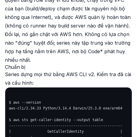
quyền bằng role thay vì lưu khóa), chạy trong VPC
của bạn (build/deploy chạm được tài nguyên nội bộ
không qua Internet), và được AWS quản lý hoàn toàn
(không có runner hay build server nào để vận hành).
Đổi lại, nó gắn chặt với AWS hơn. Không có lựa chọn
nào "đúng" tuyệt đối; series này tập trung vào trường
hợp hạ tầng nằm trên AWS, nơi bộ Code* phát huy
nhiều nhất.
Chuẩn bị
Series dựng mọi thứ bằng AWS CLI v2. Kiểm tra đã cài
và cấu hình:
$ aws --version

aws-cli/2.34.33 Python/3.14.4 Darwin/25.3.0 exe/arm64

$ aws sts get-caller-identity --output table

-----------------------------------------------------

|                 GetCallerIdentity                 |
