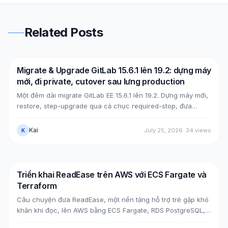
Related Posts
Migrate & Upgrade GitLab 15.6.1 lên 19.2: dựng máy
DevOps
AWS
mới, đi private, cutover sau lưng production
Một đêm dài migrate GitLab EE 15.6.1 lên 19.2. Dựng máy mới,
restore, step-upgrade qua cả chục required-stop, đưa
GitLab từ public (Cloudflare + ELB) về private (NLB +
PrivateLink + Transit Gateway), rồi cutover bằng split-
Kai
July 25, 2026
·
34
views
K
horizon DNS, tất cả mà không đụng máy cũ. Kèm các case
bug thật lúc upgrade, mẹo tăng tốc upgrade, và bảy lỗi hậu
cutover cùng cách xử.
Triển khai ReadEase trên AWS với ECS Fargate và
AWS
RDS
Terraform
Câu chuyện đưa ReadEase, một nền tảng hỗ trợ trẻ gặp khó
khăn khi đọc, lên AWS bằng ECS Fargate, RDS PostgreSQL,
S3 và Terraform trong một kiến trúc Single-AZ tối ưu cho