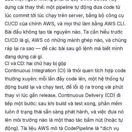
dựng cái thay thế: một pipeline tự động đưa code từ
lúc commit tới lúc chạy trên server, bằng bộ công cụ
CI/CD của chính AWS, và mọi thứ làm bằng AWS CLI.
Bài đầu không tạo tài nguyên nào. Ta cần hiểu trước
CI/CD là gì, AWS có những mảnh ghép nào, và chúng
ráp lại ra sao — để các bài sau gõ lệnh mà biết mình
đang dựng cái gì.
CI và CD: hai chữ hay bị gộp
Continuous Integration
(CI) là thói quen tích hợp code
thường xuyên: mỗi lần đẩy code lên, một hệ thống tự
động build lại và chạy test, để lỗi lộ ra trong vài phút
thay vì lúc gần release.
Continuous Delivery
(CD) đi
tiếp một bước: sau khi build và test xong, phần mềm
luôn ở trạng thái
sẵn sàng phát hành
, và việc đưa nó
lên môi trường nào là một thao tác bấm nút (hoặc tự
động). Tài liệu AWS mô tả CodePipeline là "dịch vụ