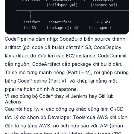
   │              (buildspec.yml)      (appspec.yml)       │
   └──────┬──────────────┬───────────────────┬────────────┘

          │              │                   │

       artifact   CodeArtifact          EC2 / ASG

CodePipeline cầm nhịp; CodeBuild biến source thành
artifact (gói code đã build) cất trên S3; CodeDeploy
lấy artifact đó đưa lên các EC2 instance. CodeCommit
cấp nguồn, CodeArtifact cấp package khi build cần.
Ta sẽ mổ từng mảnh riêng (Part II–IV), rồi ghép chúng
bằng CodePipeline (Part V), và khép lại bằng một
pipeline hoàn chỉnh ở capstone.
Vì sao dùng bộ Code* thay vì Jenkins hay GitHub
Actions
Câu hỏi hợp lý, vì các công cụ khác cũng làm CI/CD
tốt. Lý do chọn bộ Developer Tools của AWS khi đích
đến là hạ tầng AWS: nó tích hợp sâu với IAM (phân