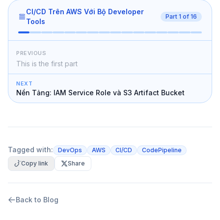
CI/CD Trên AWS Với Bộ Developer
Part
1
of
16
Tools
PREVIOUS
This is the first part
NEXT
Nền Tảng: IAM Service Role và S3 Artifact Bucket
Tagged with:
DevOps
AWS
CI/CD
CodePipeline
Copy link
Share
Back to Blog