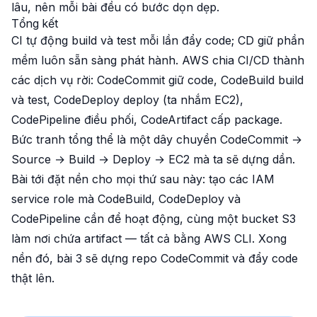
lâu, nên mỗi bài đều có bước dọn dẹp.
Tổng kết
CI tự động build và test mỗi lần đẩy code; CD giữ phần
mềm luôn sẵn sàng phát hành. AWS chia CI/CD thành
các dịch vụ rời: CodeCommit giữ code, CodeBuild build
và test, CodeDeploy deploy (ta nhắm EC2),
CodePipeline điều phối, CodeArtifact cấp package.
Bức tranh tổng thể là một dây chuyền CodeCommit →
Source → Build → Deploy → EC2 mà ta sẽ dựng dần.
Bài tới đặt nền cho mọi thứ sau này: tạo các IAM
service role mà CodeBuild, CodeDeploy và
CodePipeline cần để hoạt động, cùng một bucket S3
làm nơi chứa artifact — tất cả bằng AWS CLI. Xong
nền đó, bài 3 sẽ dựng repo CodeCommit và đẩy code
thật lên.