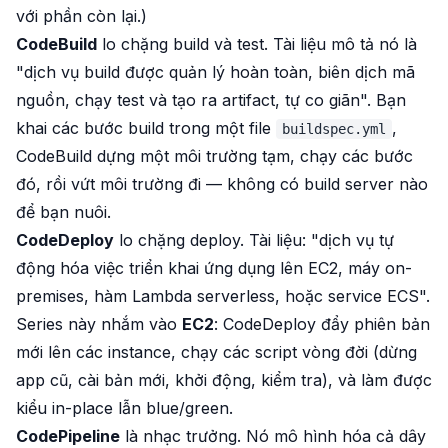
với phần còn lại.)
CodeBuild
lo chặng build và test. Tài liệu mô tả nó là
"dịch vụ build được quản lý hoàn toàn, biên dịch mã
nguồn, chạy test và tạo ra artifact, tự co giãn". Bạn
khai các bước build trong một file
,
buildspec.yml
CodeBuild dựng một môi trường tạm, chạy các bước
đó, rồi vứt môi trường đi — không có build server nào
để bạn nuôi.
CodeDeploy
lo chặng deploy. Tài liệu: "dịch vụ tự
động hóa việc triển khai ứng dụng lên EC2, máy on-
premises, hàm Lambda serverless, hoặc service ECS".
Series này nhắm vào
EC2
: CodeDeploy đẩy phiên bản
mới lên các instance, chạy các script vòng đời (dừng
app cũ, cài bản mới, khởi động, kiểm tra), và làm được
kiểu in-place lẫn blue/green.
CodePipeline
là nhạc trưởng. Nó mô hình hóa cả dây